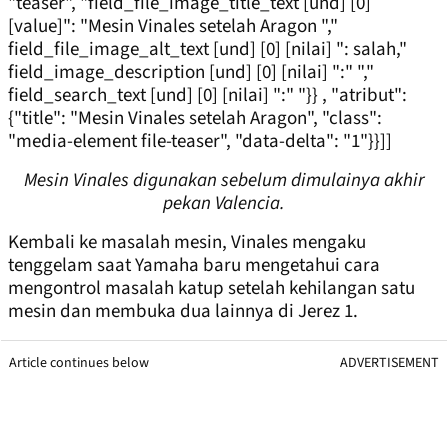
"teaser", "field_file_image_title_text [und] [0]
[value]": "Mesin Vinales setelah Aragon ","
field_file_image_alt_text [und] [0] [nilai] ": salah,"
field_image_description [und] [0] [nilai] ":" ","
field_search_text [und] [0] [nilai] ":" "}} , "atribut":
{"title": "Mesin Vinales setelah Aragon", "class":
"media-element file-teaser", "data-delta": "1"}}]]
Mesin Vinales digunakan sebelum dimulainya akhir
pekan Valencia.
Kembali ke masalah mesin, Vinales mengaku
tenggelam saat Yamaha baru mengetahui cara
mengontrol masalah katup setelah kehilangan satu
mesin dan membuka dua lainnya di Jerez 1.
Article continues below
ADVERTISEMENT