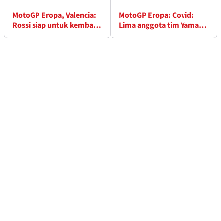
MotoGP Eropa, Valencia:
MotoGP Eropa: Covid:
Rossi siap untuk kembali
Lima anggota tim Yamaha
ke MotoGP hari Sabtu
mundur dari Valencia