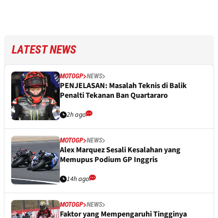
LATEST NEWS
MOTOGP
NEWS
PENJELASAN: Masalah Teknis di Balik
Penalti Tekanan Ban Quartararo
2h ago
MOTOGP
NEWS
Alex Marquez Sesali Kesalahan yang
Memupus Podium GP Inggris
14h ago
MOTOGP
NEWS
Faktor yang Mempengaruhi Tingginya