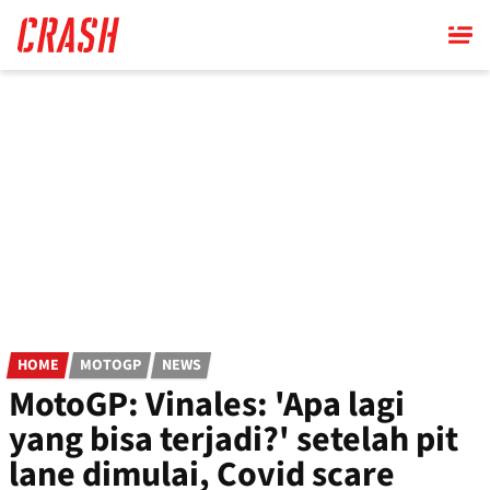
Skip
to
main
content
HOME
MOTOGP
NEWS
MotoGP: Vinales: 'Apa lagi
yang bisa terjadi?' setelah pit
lane dimulai, Covid scare