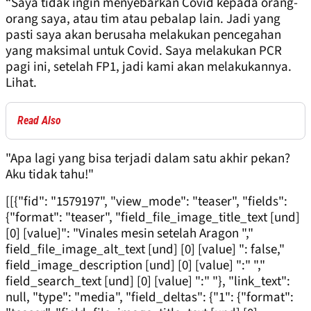
“Saya tidak ingin menyebarkan Covid kepada orang-
orang saya, atau tim atau pebalap lain. Jadi yang
pasti saya akan berusaha melakukan pencegahan
yang maksimal untuk Covid. Saya melakukan PCR
pagi ini, setelah FP1, jadi kami akan melakukannya.
Lihat.
Read Also
"Apa lagi yang bisa terjadi dalam satu akhir pekan?
Aku tidak tahu!"
[[{"fid": "1579197", "view_mode": "teaser", "fields":
{"format": "teaser", "field_file_image_title_text [und]
[0] [value]": "Vinales mesin setelah Aragon ","
field_file_image_alt_text [und] [0] [value] ": false,"
field_image_description [und] [0] [value] ":" ","
field_search_text [und] [0] [value] ":" "}, "link_text":
null, "type": "media", "field_deltas": {"1": {"format":