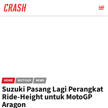
Skip
to
main
content
HOME
MOTOGP
NEWS
Suzuki Pasang Lagi Perangkat
Ride-Height untuk MotoGP
Aragon