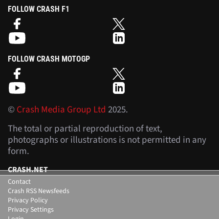
FOLLOW CRASH F1
FOLLOW CRASH MOTOGP
©
Crash Media Group Ltd
2025.
The total or partial reproduction of text,
photographs or illustrations is not permitted in any
form.
CRASH.NET
Contact
Crash RSS Newsfeeds
Privacy Policy
Privacy Settings