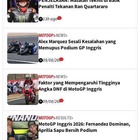
PENJELASAN: Masalah Teknis di Balik
Penalti Tekanan Ban Quartararo
13h ago
MOTOGP
NEWS
Alex Marquez Sesali Kesalahan yang
Memupus Podium GP Inggris
09/08/26
MOTOGP
NEWS
Faktor yang Mempengaruhi Tingginya
Angka DNF di MotoGP Inggris
09/08/26
MOTOGP
RESULTS
MotoGP Inggris 2026: Fernandez Dominan,
Aprilia Sapu Bersih Podium