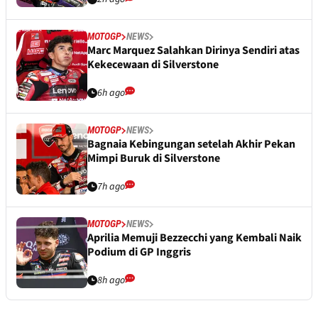
MOTOGP
NEWS
Marc Marquez Salahkan Dirinya Sendiri atas
Kekecewaan di Silverstone
6h ago
MOTOGP
NEWS
Bagnaia Kebingungan setelah Akhir Pekan
Mimpi Buruk di Silverstone
7h ago
MOTOGP
NEWS
Aprilia Memuji Bezzecchi yang Kembali Naik
Podium di GP Inggris
8h ago