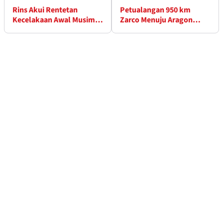
Rins Akui Rentetan
Petualangan 950 km
Kecelakaan Awal Musim
Zarco Menuju Aragon
'Sulit Diterima'
dengan Motor Klasik
Ducati