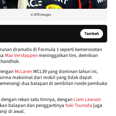
© XPB Images
Tambah
runan dramatis di Formula 1 seperti kemerosotan
ika
Max Verstappen
meninggalkan tim, demikian
 Chandhok.
 dengan
McLaren
MCL39 yang dominan tahun ini,
rma maksimal dari mobil yang tidak dapat
k memenangi dua balapan di sembilan ronde pembuka
 dengan rekan satu timnya, dengan
Liam Lawson
pekan balapan dan penggantinya
Yuki Tsunoda
juga
nji di awal.