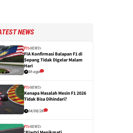
ATEST NEWS
F1
NEWS
FIA Konfirmasi Balapan F1 di
Sepang Tidak Digelar Malam
Hari
5h ago
F1
NEWS
Kenapa Masalah Mesin F1 2026
Tidak Bisa Dihindari?
04/08/26
F1
NEWS
‘Piastri Menikmati