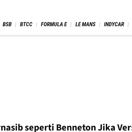
 BSB 
 BTCC 
 FORMULA E 
 LE MANS 
 INDYCAR 
nasib seperti Benneton Jika Ver