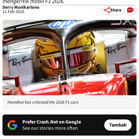
mengkritik mobil F1 2026.
Derry Munikartono
Share
11 Feb 2026
Hamilton has criticised the 2026 F1 cars
Prefer Crash.Net on Google
Tambah
See our stories more often