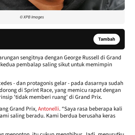
© XPB Images
Tambah
arungan sengitnya dengan George Russell di Grand
t kedua pembalap saling sikut untuk memimpin
des - dan protagonis gelar - pada dasarnya sudah
g dorong di Sprint Race, yang memicu rapat dengan
insip 'tidak memberi ruang' di Grand Prix.
ang Grand Prix,
Antonelli
. “Saya rasa beberapa kali
kami saling beradu. Kami berdua berusaha keras
g menonton, itu cukup menghibur. Jadi, menurutku