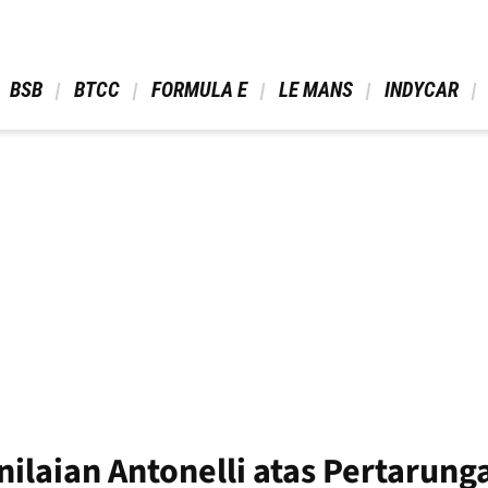
 BSB 
 BTCC 
 FORMULA E 
 LE MANS 
 INDYCAR 
nilaian Antonelli atas Pertarun