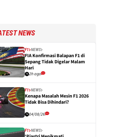
ATEST NEWS
F1
NEWS
FIA Konfirmasi Balapan F1 di
Sepang Tidak Digelar Malam
Hari
2h ago
F1
NEWS
Kenapa Masalah Mesin F1 2026
Tidak Bisa Dihindari?
04/08/26
F1
NEWS
‘Piastri Menikmati