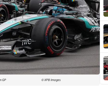
an GP
© XPB Images