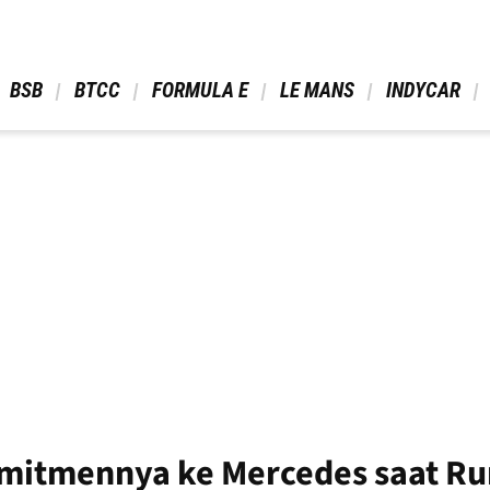
 BSB 
 BTCC 
 FORMULA E 
 LE MANS 
 INDYCAR 
omitmennya ke Mercedes saat Ru