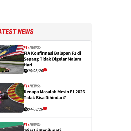
ATEST NEWS
F1
NEWS
FIA Konfirmasi Balapan F1 di
Sepang Tidak Digelar Malam
Hari
06/08/26
F1
NEWS
Kenapa Masalah Mesin F1 2026
Tidak Bisa Dihindari?
04/08/26
F1
NEWS
‘Piastri Menikmati