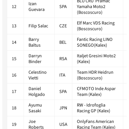
BLU CRU Pramac
Izan
12
SPA
Yamaha Moto2
Guevara
(Boscoscuro)
Elf Marc VDS Racing
13
Filip Salac
CZE
(Boscoscuro)
Barry
Fantic Racing LINO
14
BEL
Baltus
SONEGO(Kalex)
Darryn
Italjet Gresini Moto2
15
RSA
Binder
(Kalex)
Celestino
Team HDR Heidrun
16
ITA
Vietti
(Boscoscuro)
Daniel
CFMOTO Inde Aspar
17
SPA
Holgado
Team (Kalex)
Ayumu
RW - Idrofoglia
18
JPN
Sasaki
Racing GP (Kalex)
Joe
OnlyFans American
19
USA
Roberts
Racing Team (Kalex)