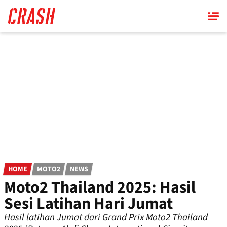
Skip
to
main
content
HOME
MOTO2
NEWS
Moto2 Thailand 2025: Hasil
Sesi Latihan Hari Jumat
Hasil latihan Jumat dari Grand Prix Moto2 Thailand