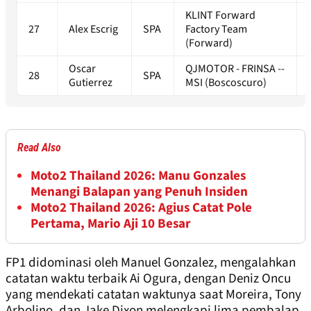
KLINT Forward
27
Alex Escrig
SPA
Factory Team
(Forward)
Oscar
QJMOTOR - FRINSA --
28
SPA
Gutierrez
MSI (Boscoscuro)
Read Also
Moto2 Thailand 2026: Manu Gonzales
Menangi Balapan yang Penuh Insiden
Moto2 Thailand 2026: Agius Catat Pole
Pertama, Mario Aji 10 Besar
FP1 didominasi oleh Manuel Gonzalez, mengalahkan
catatan waktu terbaik Ai Ogura, dengan Deniz Oncu
yang mendekati catatan waktunya saat Moreira, Tony
Arbolino, dan Jake Dixon melengkapi lima pembalap