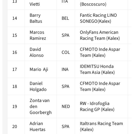
13
ITA
Vietti
(Boscoscuro)
Barry
Fantic Racing LINO
14
BEL
Baltus
SONEGO(Kalex)
Marcos
OnlyFans American
15
SPA
Ramirez
Racing Team (Kalex)
David
CFMOTO Inde Aspar
16
COL
Alonso
Team (Kalex)
IDEMITSU Honda
17
Mario Aji
INA
Team Asia (Kalex)
Daniel
CFMOTO Inde Aspar
18
SPA
Holgado
Team (Kalex)
Zonta van
RW - Idrofoglia
19
den
NED
Racing GP (Kalex)
Goorbergh
Adrian
Italtrans Racing Team
20
SPA
Huertas
(Kalex)