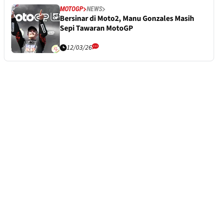
MOTOGP
NEWS
Bersinar di Moto2, Manu Gonzales Masih
Sepi Tawaran MotoGP
12/03/26