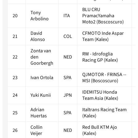
BLU CRU
Tony
20
ITA
PramacYamaha
Arbolino
Moto2 (Boscoscuro)
David
CFMOTO Inde Aspar
21
COL
Alonso
Team (Kalex)
Zonta van
RW - Idrofoglia
22
den
NED
Racing GP (Kalex)
Goorbergh
QJMOTOR - FRINSA --
23
Ivan Ortola
SPA
MSI (Boscoscuro)
IDEMITSU Honda
24
Yuki Kunii
JPN
Team Asia (Kalex)
Adrian
Italtrans Racing Team
25
SPA
Huertas
(Kalex)
Collin
Red Bull KTM Ajo
26
NED
Veijer
(Kalex)