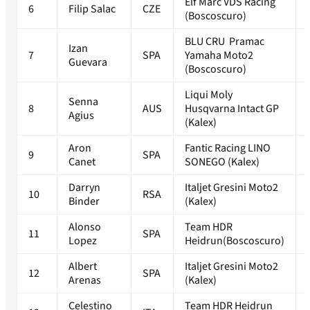
Elf Marc VDS Racing
6
Filip Salac
CZE
(Boscoscuro)
BLU CRU Pramac
Izan
7
SPA
Yamaha Moto2
Guevara
(Boscoscuro)
Liqui Moly
Senna
8
AUS
Husqvarna Intact GP
Agius
(Kalex)
Aron
Fantic Racing LINO
9
SPA
Canet
SONEGO (Kalex)
Darryn
Italjet Gresini Moto2
10
RSA
Binder
(Kalex)
Alonso
Team HDR
11
SPA
Lopez
Heidrun(Boscoscuro)
Albert
Italjet Gresini Moto2
12
SPA
Arenas
(Kalex)
Celestino
Team HDR Heidrun