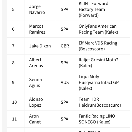
KLINT Forward
Jorge
5
SPA
Factory Team
Navarro
(Forward)
Marcos
OnlyFans American
6
SPA
Ramirez
Racing Team (Kalex)
Elf Marc VDS Racing
7
Jake Dixon
GBR
(Boscoscoro)
Albert
Italjet Gresini Moto2
8
SPA
Arenas
(Kalex)
Liqui Moly
Senna
9
AUS
Husqvarna Intact GP
Agius
(Kalex)
Alonso
Team HDR
10
SPA
Lopez
Heidrun(Boscoscuro)
Aron
Fantic Racing LINO
11
SPA
Canet
SONEGO (Kalex)