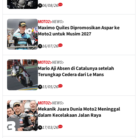
06/08/26
MOTO2
NEWS
Maximo Quiles Dipromosikan Aspar ke
Moto2 untuk Musim 2027
16/07/26
MOTO2
NEWS
Mario Aji Absen di Catalunya setelah
Terungkap Cedera dari Le Mans
15/05/26
MOTO2
NEWS
Mekanik Juara Dunia Moto2 Meninggal
dalam Kecelakaan Jalan Raya
17/03/26