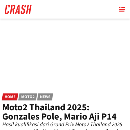
Skip
to
main
content
HOME
MOTO2
NEWS
Moto2 Thailand 2025:
Gonzales Pole, Mario Aji P14
Hasil kualifikasi dari Grand Prix Moto2 Thailand 2025