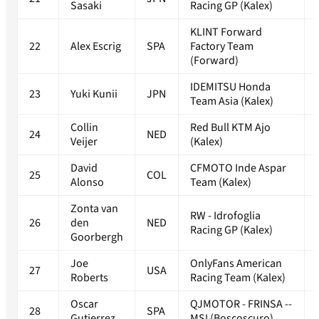
Sasaki
Racing GP (Kalex)
KLINT Forward
22
Alex Escrig
SPA
Factory Team
(Forward)
IDEMITSU Honda
23
Yuki Kunii
JPN
Team Asia (Kalex)
Collin
Red Bull KTM Ajo
24
NED
Veijer
(Kalex)
David
CFMOTO Inde Aspar
25
COL
Alonso
Team (Kalex)
Zonta van
RW - Idrofoglia
26
den
NED
Racing GP (Kalex)
Goorbergh
Joe
OnlyFans American
27
USA
Roberts
Racing Team (Kalex)
Oscar
QJMOTOR - FRINSA --
28
SPA
Gutierrez
MSI (Boscoscuro)