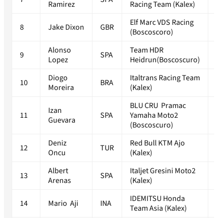
Ramirez
Racing Team (Kalex)
Elf Marc VDS Racing
8
Jake Dixon
GBR
(Boscoscoro)
Alonso
Team HDR
9
SPA
Lopez
Heidrun(Boscoscuro)
Diogo
Italtrans Racing Team
10
BRA
Moreira
(Kalex)
BLU CRU Pramac
Izan
11
SPA
Yamaha Moto2
Guevara
(Boscoscuro)
Deniz
Red Bull KTM Ajo
12
TUR
Oncu
(Kalex)
Albert
Italjet Gresini Moto2
13
SPA
Arenas
(Kalex)
IDEMITSU Honda
14
Mario Aji
INA
Team Asia (Kalex)