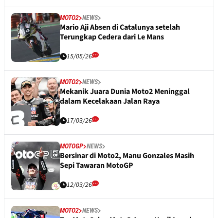
MOTO2
NEWS
Mario Aji Absen di Catalunya setelah
Terungkap Cedera dari Le Mans
15/05/26
MOTO2
NEWS
Mekanik Juara Dunia Moto2 Meninggal
dalam Kecelakaan Jalan Raya
17/03/26
MOTOGP
NEWS
Bersinar di Moto2, Manu Gonzales Masih
Sepi Tawaran MotoGP
12/03/26
MOTO2
NEWS