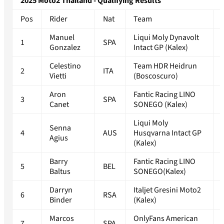
2025 Moto2 Thailand - Qualifying Results
Pos
Rider
Nat
Team
Manuel
Liqui Moly Dynavolt
1
SPA
Gonzalez
Intact GP (Kalex)
Celestino
Team HDR Heidrun
2
ITA
Vietti
(Boscoscuro)
Aron
Fantic Racing LINO
3
SPA
Canet
SONEGO (Kalex)
Liqui Moly
Senna
4
AUS
Husqvarna Intact GP
Agius
(Kalex)
Barry
Fantic Racing LINO
5
BEL
Baltus
SONEGO(Kalex)
Darryn
Italjet Gresini Moto2
6
RSA
Binder
(Kalex)
Marcos
OnlyFans American
7
SPA