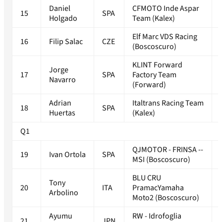
Daniel
CFMOTO Inde Aspar
15
SPA
Holgado
Team (Kalex)
Elf Marc VDS Racing
16
Filip Salac
CZE
(Boscoscuro)
KLINT Forward
Jorge
17
SPA
Factory Team
Navarro
(Forward)
Adrian
Italtrans Racing Team
18
SPA
Huertas
(Kalex)
Q1
QJMOTOR - FRINSA --
19
Ivan Ortola
SPA
MSI (Boscoscuro)
BLU CRU
Tony
20
ITA
PramacYamaha
Arbolino
Moto2 (Boscoscuro)
Ayumu
RW - Idrofoglia
21
JPN