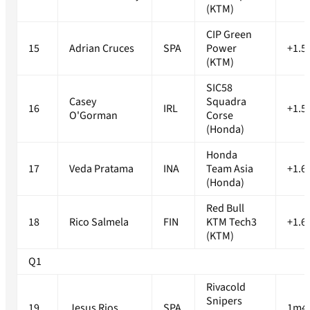
(KTM)
CIP Green
15
Adrian Cruces
SPA
Power
+1.5
(KTM)
SIC58
Casey
Squadra
16
IRL
+1.5
O'Gorman
Corse
(Honda)
Honda
17
Veda Pratama
INA
Team Asia
+1.6
(Honda)
Red Bull
18
Rico Salmela
FIN
KTM Tech3
+1.6
(KTM)
Q1
Rivacold
Snipers
19
Jesus Rios
SPA
1m46