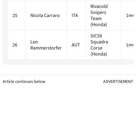
Rivacold
Snipers
25
Nicola Carraro
ITA
1m47
Team
(Honda)
SIC58
Leo
Squadra
26
AUT
1m47
Rammerstorfer
Corse
(Honda)
Article continues below
ADVERTISEMENT