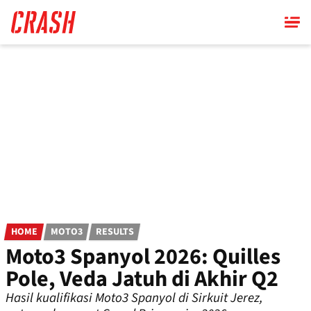
Skip
to
main
content
HOME
MOTO3
RESULTS
Moto3 Spanyol 2026: Quilles
Pole, Veda Jatuh di Akhir Q2
Hasil kualifikasi Moto3 Spanyol di Sirkuit Jerez,