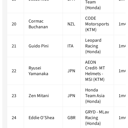
Team
(Honda)
CODE
Cormac
20
NZL
Motorsports
1m46
Buchanan
(KTM)
Leopard
21
Guido Pini
ITA
Racing
1m46
(Honda)
AEON
Ryusei
Credit- MT
22
JPN
1m46
Yamanaka
Helmets -
MSI (KTM)
Honda
23
Zen Mitani
JPN
Team Asia
1m46
(Honda)
GRYD - MLav
24
Eddie O'Shea
GBR
Racing
1m46
(Honda)