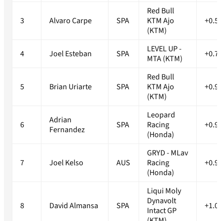
Red Bull
3
Alvaro Carpe
SPA
KTM Ajo
+0.5
(KTM)
LEVEL UP -
4
Joel Esteban
SPA
+0.7
MTA (KTM)
Red Bull
5
Brian Uriarte
SPA
KTM Ajo
+0.9
(KTM)
Leopard
Adrian
6
SPA
Racing
+0.9
Fernandez
(Honda)
GRYD - MLav
7
Joel Kelso
AUS
Racing
+0.9
(Honda)
Liqui Moly
Dynavolt
8
David Almansa
SPA
+1.0
Intact GP
(KTM)