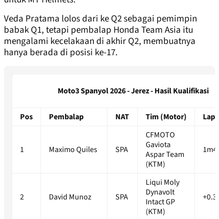
Veda Pratama lolos dari ke Q2 sebagai pemimpin
babak Q1, tetapi pembalap Honda Team Asia itu
mengalami kecelakaan di akhir Q2, membuatnya
hanya berada di posisi ke-17.
Moto3 Spanyol 2026 - Jerez - Hasil Kualifikasi
Pos
Pembalap
NAT
Tim (Motor)
Lapt
CFMOTO
Gaviota
1
Maximo Quiles
SPA
1m44
Aspar Team
(KTM)
Liqui Moly
Dynavolt
2
David Munoz
SPA
+0.3
Intact GP
(KTM)