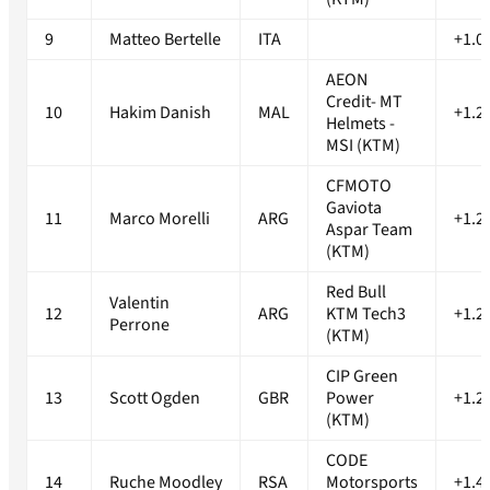
9
Matteo Bertelle
ITA
+1.0
AEON
Credit- MT
10
Hakim Danish
MAL
+1.2
Helmets -
MSI (KTM)
CFMOTO
Gaviota
11
Marco Morelli
ARG
+1.2
Aspar Team
(KTM)
Red Bull
Valentin
12
ARG
KTM Tech3
+1.2
Perrone
(KTM)
CIP Green
13
Scott Ogden
GBR
Power
+1.2
(KTM)
CODE
14
Ruche Moodley
RSA
Motorsports
+1.4