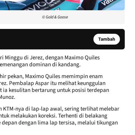
© Gold & Goose
Tambah
i Minggu di Jerez, dengan Maximo Quiles
kemenangan dominan di kandang.
akhir pekan, Maximo Quiles memimpin enam
erez. Pembalap Aspar itu melihat keunggulan
 ia kesulitan bertarung untuk posisi terdepan
Munoz.
KTM-nya di lap-lap awal, sering terlihat melebar
tuk melakukan koreksi. Terhenti di belakang
 depan dengan lima lap tersisa, melalui tikungan