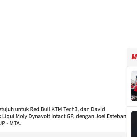
M
etujuh untuk Red Bull KTM Tech3, dan David
 Liqui Moly Dynavolt Intact GP, dengan Joel Esteban
UP - MTA.