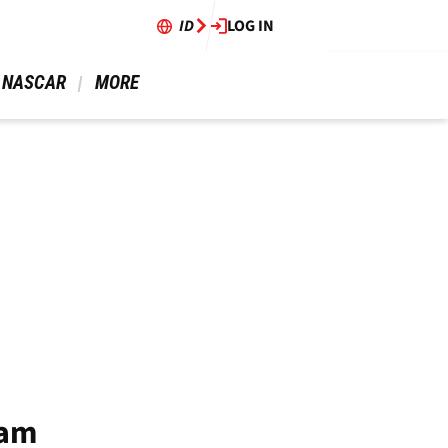
ID
LOG IN
 NASCAR 
 MORE 
nam