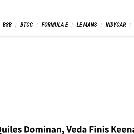
 BSB 
 BTCC 
 FORMULA E 
 LE MANS 
 INDYCAR 
Quiles Dominan, Veda Finis Kee