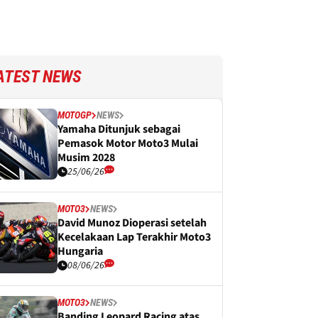
ATEST NEWS
MOTOGP
NEWS
Yamaha Ditunjuk sebagai
Pemasok Motor Moto3 Mulai
Musim 2028
25/06/26
MOTO3
NEWS
David Munoz Dioperasi setelah
Kecelakaan Lap Terakhir Moto3
Hungaria
08/06/26
MOTO3
NEWS
Banding Leopard Racing atas