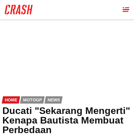
Skip
to
main
content
HOME
MOTOGP
NEWS
Ducati "Sekarang Mengerti"
Kenapa Bautista Membuat
Perbedaan