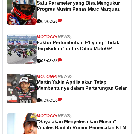
Satu Parameter yang Bisa Mengukur
Progres Musim Panas Marc Marquez
04/08/26
MOTOGP
NEWS
Faktor Pertumbuhan F1 yang "Tidak
Terpikirkan" untuk Ditiru MotoGP
03/08/26
MOTOGP
NEWS
Martin Yakin Aprilia akan Tetap
Membantunya dalam Pertarungan Gelar
03/08/26
MOTOGP
NEWS
"Saya akan Menyelesaikan Musim" -
Vinales Bantah Rumor Pemecatan KTM