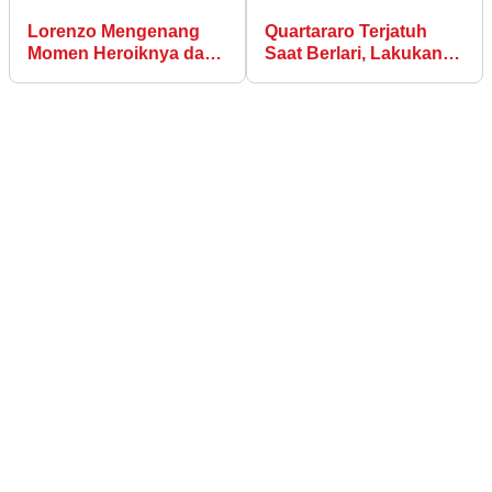
Lorenzo Mengenang
Quartararo Terjatuh
Momen Heroiknya dari
Saat Berlari, Lakukan
Assen 2013
Pemeriksaan Rontgen