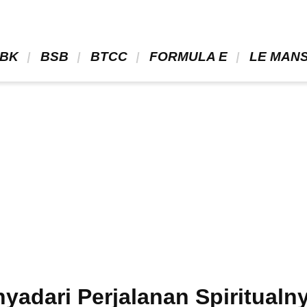
BK 
 BSB 
 BTCC 
 FORMULA E 
 LE MANS
yadari Perjalanan Spiritualny