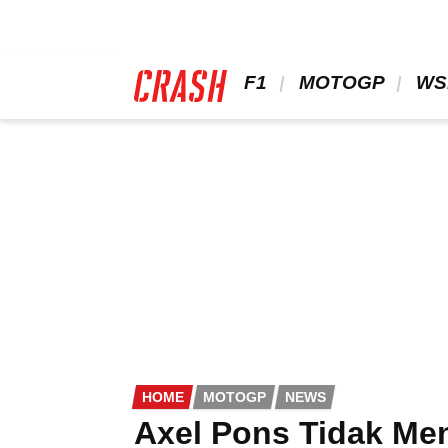
Skip
to
main
content
 F1 
 MOTOGP 
 WS
HOME
MOTOGP
NEWS
Axel Pons Tidak Men