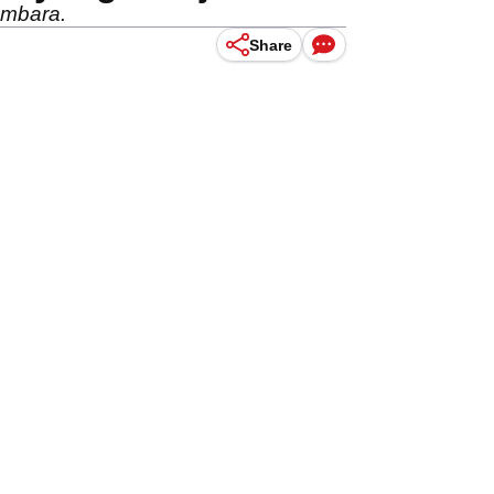
embara.
Share