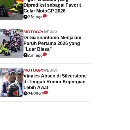
Diprediksi sebagai Favorit
Gelar MotoGP 2026
23h ago
MOTOGP
NEWS
Di Giannantonio Menjalani
Paruh Pertama 2026 yang
"Luar Biasa"
23h ago
MOTOGP
NEWS
Vinales Absen di Silverstone
di Tengah Rumor Kepergian
Lebih Awal
04/08/26