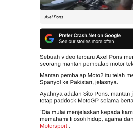
Axel Pons
Prefer Crash.Net on Google
See our stories more often
Sebuah video terbaru Axel Pons me
seorang mantan pembalap motor tela
Mantan pembalap Moto2 itu telah me
Spanyol ke Pakistan, jelasnya.
Ayahnya adalah Sito Pons, mantan 
tetap paddock MotoGP selama berta
“Dia mulai menjelaskan kepada kami 
memahami filosofi hidup, agama dan
Motorsport
.