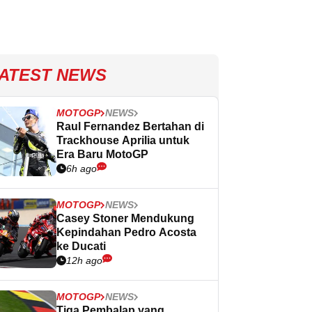
ATEST NEWS
MOTOGP
NEWS
Raul Fernandez Bertahan di
Trackhouse Aprilia untuk
Era Baru MotoGP
6h ago
MOTOGP
NEWS
Casey Stoner Mendukung
Kepindahan Pedro Acosta
ke Ducati
12h ago
MOTOGP
NEWS
Tiga Pembalap yang