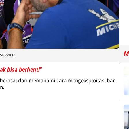
M
d&Goose).
dak bisa berhenti"
, berasal dari memahami cara mengeksploitasi ban
n.