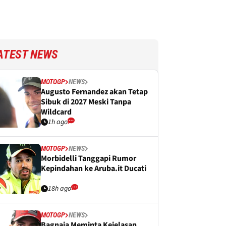
ATEST NEWS
MOTOGP
NEWS
Augusto Fernandez akan Tetap
Sibuk di 2027 Meski Tanpa
Wildcard
1h ago
MOTOGP
NEWS
Morbidelli Tanggapi Rumor
Kepindahan ke Aruba.it Ducati
18h ago
MOTOGP
NEWS
Bagnaia Meminta Kejelasan