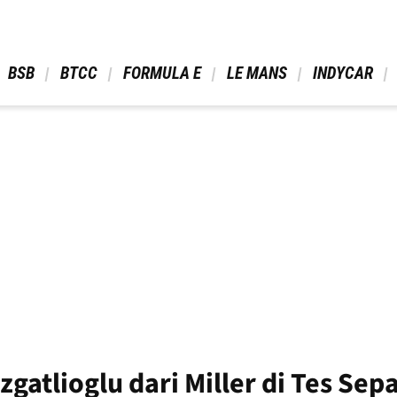
 BSB 
 BTCC 
 FORMULA E 
 LE MANS 
 INDYCAR 
zgatlioglu dari Miller di Tes Sep