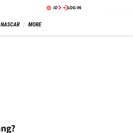
ID
LOG IN
 NASCAR 
 MORE 
ang?