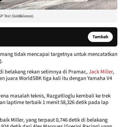
GP Test (Gold&Goose).
Tambah
ang tidak mencapai targetnya untuk mencatatkan
g.
di belakang rekan setimnya di Pramac,
Jack Miller
,
n juara WorldSBK tiga kali itu dengan Yamaha V4
ena masalah teknis, Razgatlioglu kembali ke trek
n laptime terbaik 1 menit 58,326 detik pada lap
baik Miller, yang terpaut 0,746 detik di belakang
,924 detik dari Alex Marquez (Gresini Racing) yang