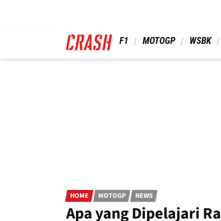
Skip
to
main
content
 F1 
 MOTOGP 
 WSBK 
HOME
MOTOGP
NEWS
Apa yang Dipelajari Ra