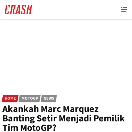
Skip
to
main
content
HOME
MOTOGP
NEWS
Akankah Marc Marquez
Banting Setir Menjadi Pemilik
Tim MotoGP?