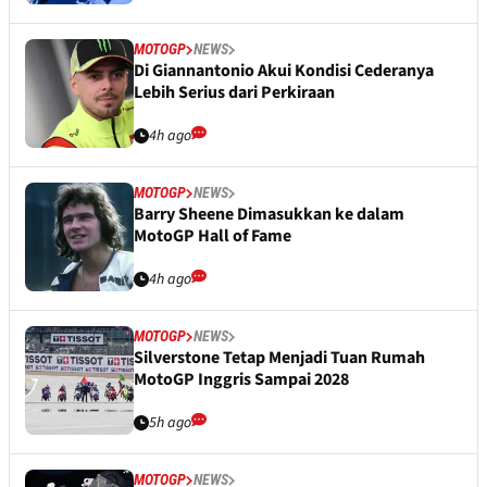
MOTOGP
NEWS
Di Giannantonio Akui Kondisi Cederanya
Lebih Serius dari Perkiraan
4h ago
MOTOGP
NEWS
Barry Sheene Dimasukkan ke dalam
MotoGP Hall of Fame
4h ago
MOTOGP
NEWS
Silverstone Tetap Menjadi Tuan Rumah
MotoGP Inggris Sampai 2028
5h ago
MOTOGP
NEWS