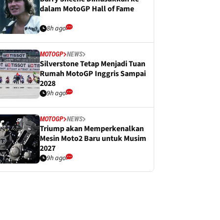
dalam MotoGP Hall of Fame
8h ago
MOTOGP
NEWS
Silverstone Tetap Menjadi Tuan
Rumah MotoGP Inggris Sampai
2028
9h ago
MOTOGP
NEWS
Triump akan Memperkenalkan
Mesin Moto2 Baru untuk Musim
2027
9h ago