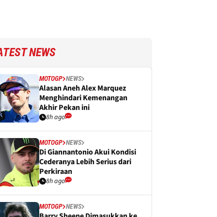
ATEST NEWS
MOTOGP
NEWS
Alasan Aneh Alex Marquez
Menghindari Kemenangan
Akhir Pekan ini
8h ago
MOTOGP
NEWS
Di Giannantonio Akui Kondisi
Cederanya Lebih Serius dari
Perkiraan
8h ago
MOTOGP
NEWS
Barry Sheene Dimasukkan ke