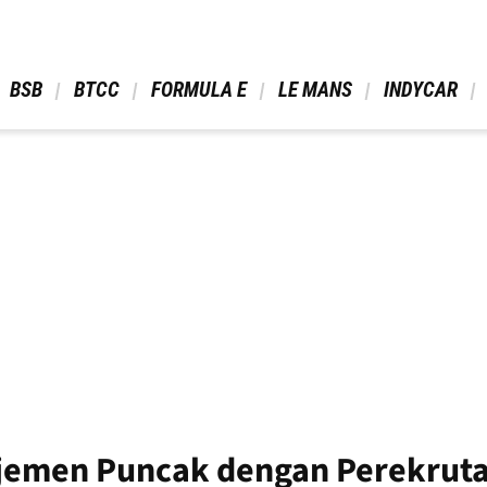
 BSB 
 BTCC 
 FORMULA E 
 LE MANS 
 INDYCAR 
jemen Puncak dengan Perekruta