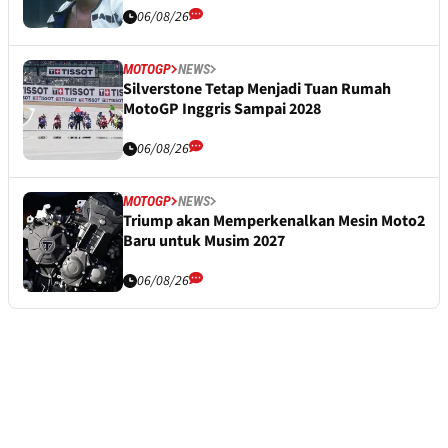
06/08/26
MOTOGP
NEWS
Silverstone Tetap Menjadi Tuan Rumah
MotoGP Inggris Sampai 2028
06/08/26
MOTOGP
NEWS
Triump akan Memperkenalkan Mesin Moto2
Baru untuk Musim 2027
06/08/26