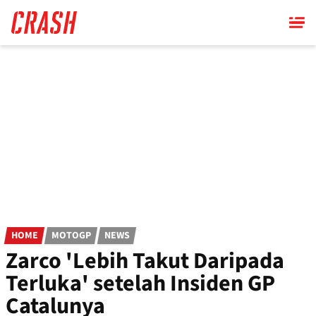
Skip
to
main
content
HOME
MOTOGP
NEWS
Zarco 'Lebih Takut Daripada
Terluka' setelah Insiden GP
Catalunya