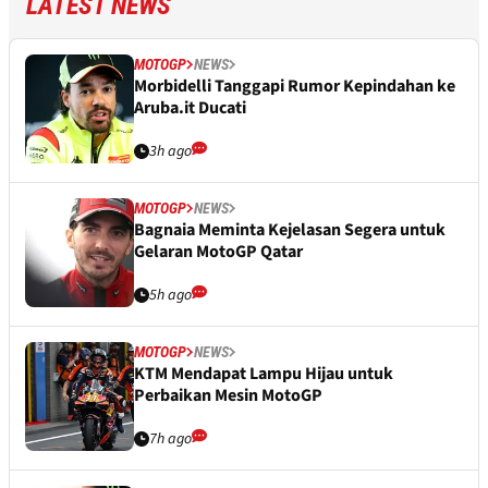
LATEST NEWS
MOTOGP
NEWS
Morbidelli Tanggapi Rumor Kepindahan ke
Aruba.it Ducati
3h ago
MOTOGP
NEWS
Bagnaia Meminta Kejelasan Segera untuk
Gelaran MotoGP Qatar
5h ago
MOTOGP
NEWS
KTM Mendapat Lampu Hijau untuk
Perbaikan Mesin MotoGP
7h ago