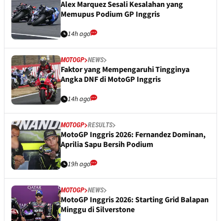
Alex Marquez Sesali Kesalahan yang
Memupus Podium GP Inggris
14h ago
MOTOGP
NEWS
Faktor yang Mempengaruhi Tingginya
Angka DNF di MotoGP Inggris
14h ago
MOTOGP
RESULTS
MotoGP Inggris 2026: Fernandez Dominan,
Aprilia Sapu Bersih Podium
19h ago
MOTOGP
NEWS
MotoGP Inggris 2026: Starting Grid Balapan
Minggu di Silverstone