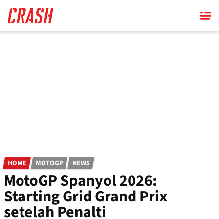
Skip
to
main
content
HOME
MOTOGP
NEWS
MotoGP Spanyol 2026:
Starting Grid Grand Prix
setelah Penalti