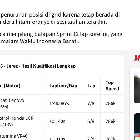
penurunan posisi di grid karena tetap berada di
dera hitam-oranye di sesi latihan terakhir.
a menjelang balapan Sprint 12 lap sore ini, yang
8 malam Waktu Indonesia Barat).
M
- Jerez - Hasil Kualifikasi Lengkap
Top
m (Motor)
Laptime/Gap
Lap
Speed
cati Lenovo
1'48.087s
7/8
286k
P26)
strol Honda LCR
+0.140s
6/8
286k
C213V)
rtamina VR46
+1.010s
7/8
287k