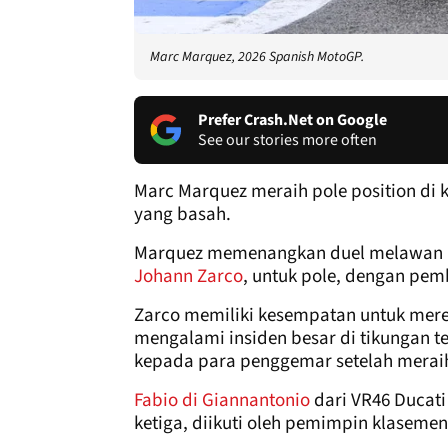
Marc Marquez, 2026 Spanish MotoGP.
Prefer Crash.Net on Google
See our stories more often
Marc Marquez meraih pole position di 
yang basah.
Marquez memenangkan duel melawan pe
Johann Zarco
, untuk pole, dengan pemba
Zarco memiliki kesempatan untuk merebu
mengalami insiden besar di tikungan 
kepada para penggemar setelah meraih
Fabio di Giannantonio
dari VR46 Ducati 
ketiga, diikuti oleh pemimpin klaseme