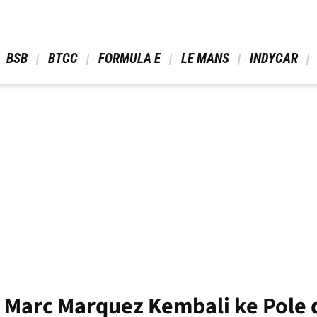
 BSB 
 BTCC 
 FORMULA E 
 LE MANS 
 INDYCAR 
Marc Marquez Kembali ke Pole d