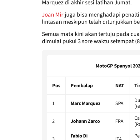
Marquez di akhir sesi latihan Jumat.
Joan Mir
juga bisa menghadapi penalti 
lintasan meskipun telah ditunjukkan ben
Semua mata kini akan tertuju pada cuac
dimulai pukul 3 sore waktu setempat (
MotoGP Spanyol 2026 
Pos
Pembalap
NAT
Ti
Du
1
Marc Marquez
SPA
(G
Ca
2
Johann Zarco
FRA
(R
Fabio Di
Pe
3
ITA