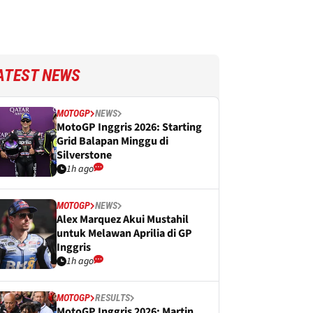
ATEST NEWS
MOTOGP
NEWS
MotoGP Inggris 2026: Starting
Grid Balapan Minggu di
Silverstone
1h ago
MOTOGP
NEWS
Alex Marquez Akui Mustahil
untuk Melawan Aprilia di GP
Inggris
1h ago
MOTOGP
RESULTS
MotoGP Inggris 2026: Martin