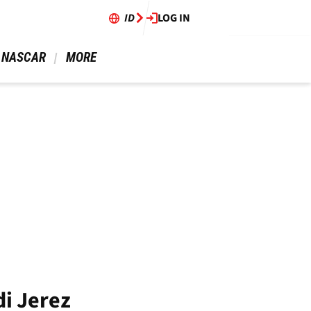
ID
LOG IN
 NASCAR 
 MORE 
i Jerez