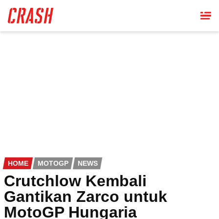
Skip
to
main
content
HOME
MOTOGP
NEWS
Crutchlow Kembali
Gantikan Zarco untuk
MotoGP Hungaria