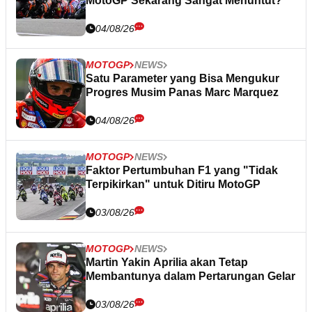
MotoGP Sekarang Sangat Menuntut?
04/08/26
MOTOGP
NEWS
Satu Parameter yang Bisa Mengukur
Progres Musim Panas Marc Marquez
04/08/26
MOTOGP
NEWS
Faktor Pertumbuhan F1 yang "Tidak
Terpikirkan" untuk Ditiru MotoGP
03/08/26
MOTOGP
NEWS
Martin Yakin Aprilia akan Tetap
Membantunya dalam Pertarungan Gelar
03/08/26