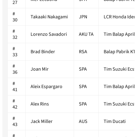
27
#
Takaaki Nakagami
JPN
LCR Honda Idem
30
#
Lorenzo Savadori
AKU TA
Tim Balap Aprili
32
#
Brad Binder
RSA
Balap Pabrik KT
33
#
Joan Mir
SPA
Tim Suzuki Ecst
36
#
Aleix Espargaro
SPA
Tim Balap Aprili
41
#
Alex Rins
SPA
Tim Suzuki Ecst
42
#
Jack Miller
AUS
Tim Ducati
43
#