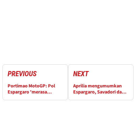
PREVIOUS
NEXT
Portimao MotoGP: Pol
Aprilia mengumumkan
Espargaro 'merasa
Espargaro, Savadori dan
terhormat' menjadi
Smith untuk MotoGP 2021
bagian dari proyek KTM
...