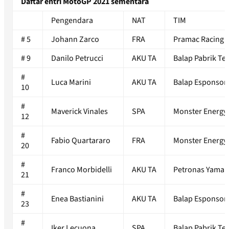
Daftar entri
MotoGP
2021 sementara
Pengendara
NAT
TIM
# 5
Johann Zarco
FRA
Pramac Racing
# 9
Danilo Petrucci
AKU TA
Balap Pabrik T
#
Luca Marini
AKU TA
Balap Esponso
10
#
Maverick Vinales
SPA
Monster Energy
12
#
Fabio Quartararo
FRA
Monster Energy
20
#
Franco Morbidelli
AKU TA
Petronas Yamah
21
#
Enea Bastianini
AKU TA
Balap Esponso
23
#
Iker Lecuona
SPA
Balap Pabrik T