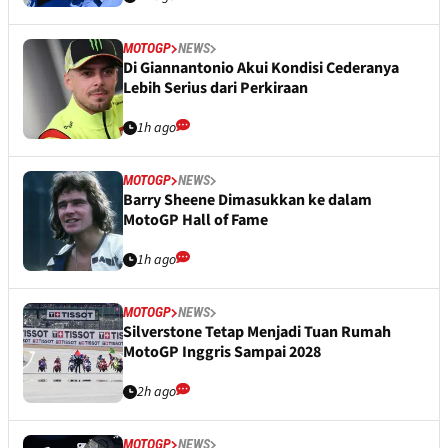
MOTOGP
NEWS
Di Giannantonio Akui Kondisi Cederanya
Lebih Serius dari Perkiraan
1h ago
MOTOGP
NEWS
Barry Sheene Dimasukkan ke dalam
MotoGP Hall of Fame
1h ago
MOTOGP
NEWS
Silverstone Tetap Menjadi Tuan Rumah
MotoGP Inggris Sampai 2028
2h ago
MOTOGP
NEWS