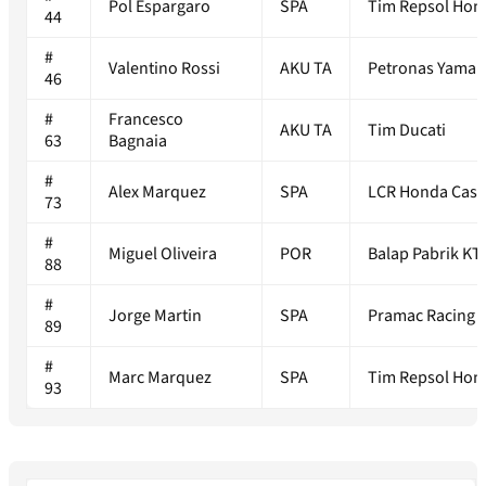
Pol Espargaro
SPA
Tim Repsol Hon
44
#
Valentino Rossi
AKU TA
Petronas Yamah
46
#
Francesco
AKU TA
Tim Ducati
63
Bagnaia
#
Alex Marquez
SPA
LCR Honda Cast
73
#
Miguel Oliveira
POR
Balap Pabrik KT
88
#
Jorge Martin
SPA
Pramac Racing
89
#
Marc Marquez
SPA
Tim Repsol Hon
93