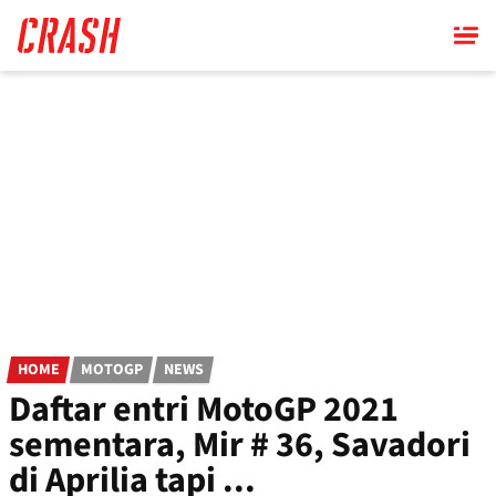
Skip
to
main
content
HOME
MOTOGP
NEWS
Daftar entri MotoGP 2021
sementara, Mir # 36, Savadori
di Aprilia tapi ...