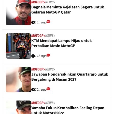
MOTOGP
NEWS
Bagnaia Meminta Kejelasan Segera untuk
Gelaran MotoGP Qatar
15h ago
MOTOGP
NEWS
KTM Mendapat Lampu Hijau untuk
Perbaikan Mesin MotoGP
17h ago
MOTOGP
NEWS
Jawaban Honda Yakinkan Quartararo untuk
Bergabung di Musim 2027
20h ago
MOTOGP
NEWS
Yamaha Fokus Kembalikan Feeling Depan
untuk Motor 850cc