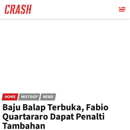
Skip
to
main
content
HOME
MOTOGP
NEWS
Baju Balap Terbuka, Fabio
Quartararo Dapat Penalti
Tambahan