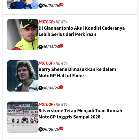
06/08/26
MOTOGP
NEWS
Di Giannantonio Akui Kondisi Cederanya
Lebih Serius dari Perkiraan
06/08/26
MOTOGP
NEWS
Barry Sheene Dimasukkan ke dalam
MotoGP Hall of Fame
06/08/26
MOTOGP
NEWS
Silverstone Tetap Menjadi Tuan Rumah
MotoGP Inggris Sampai 2028
06/08/26