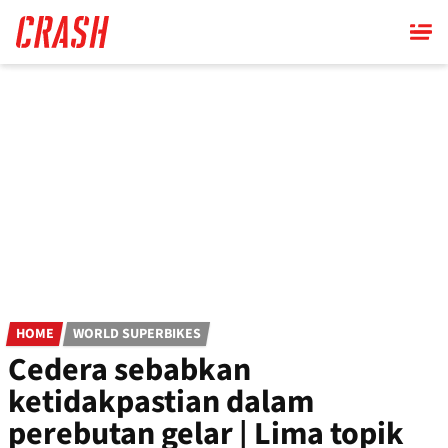
Skip
to
main
content
HOME
WORLD SUPERBIKES
Cedera sebabkan
ketidakpastian dalam
perebutan gelar | Lima topik