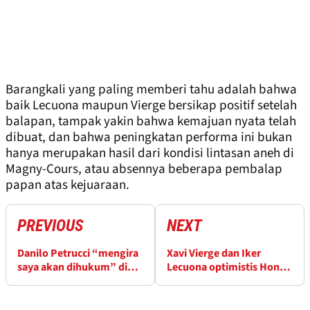
Barangkali yang paling memberi tahu adalah bahwa
baik Lecuona maupun Vierge bersikap positif setelah
balapan, tampak yakin bahwa kemajuan nyata telah
dibuat, dan bahwa peningkatan performa ini bukan
hanya merupakan hasil dari kondisi lintasan aneh di
Magny-Cours, atau absennya beberapa pembalap
papan atas kejuaraan.
PREVIOUS
NEXT
Danilo Petrucci “mengira
Xavi Vierge dan Iker
saya akan dihukum” di
Lecuona optimistis Honda
Balapan WorldSBK 2
tunjukkan peningkatan di
Prancis
WorldSBK Prancis