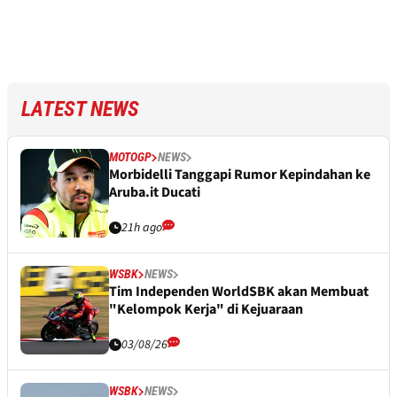
LATEST NEWS
MOTOGP
NEWS
Morbidelli Tanggapi Rumor Kepindahan ke
Aruba.it Ducati
21h ago
WSBK
NEWS
Tim Independen WorldSBK akan Membuat
"Kelompok Kerja" di Kejuaraan
03/08/26
WSBK
NEWS