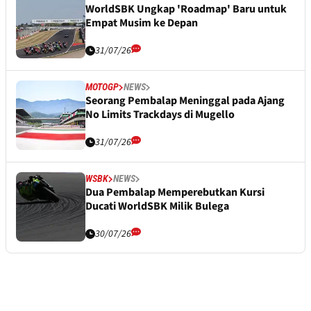
WorldSBK Ungkap 'Roadmap' Baru untuk
Empat Musim ke Depan
31/07/26
MOTOGP
NEWS
Seorang Pembalap Meninggal pada Ajang
No Limits Trackdays di Mugello
31/07/26
WSBK
NEWS
Dua Pembalap Memperebutkan Kursi
Ducati WorldSBK Milik Bulega
30/07/26