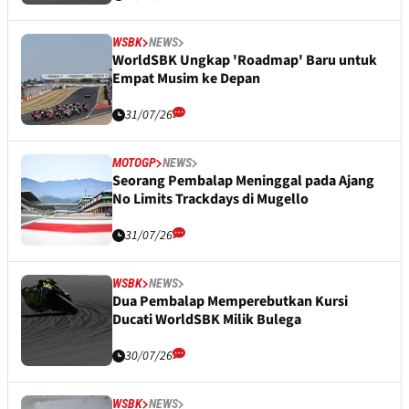
WSBK
NEWS
WorldSBK Ungkap 'Roadmap' Baru untuk
Empat Musim ke Depan
31/07/26
MOTOGP
NEWS
Seorang Pembalap Meninggal pada Ajang
No Limits Trackdays di Mugello
31/07/26
WSBK
NEWS
Dua Pembalap Memperebutkan Kursi
Ducati WorldSBK Milik Bulega
30/07/26
WSBK
NEWS