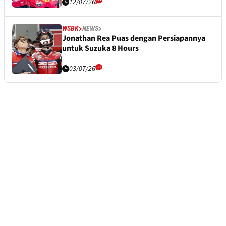
12/07/26
WSBK
NEWS
Jonathan Rea Puas dengan Persiapannya
untuk Suzuka 8 Hours
03/07/26