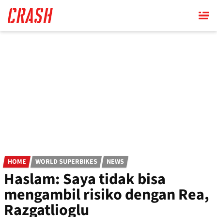
Skip
to
main
content
HOME
WORLD SUPERBIKES
NEWS
Haslam: Saya tidak bisa
mengambil risiko dengan Rea,
Razgatlioglu