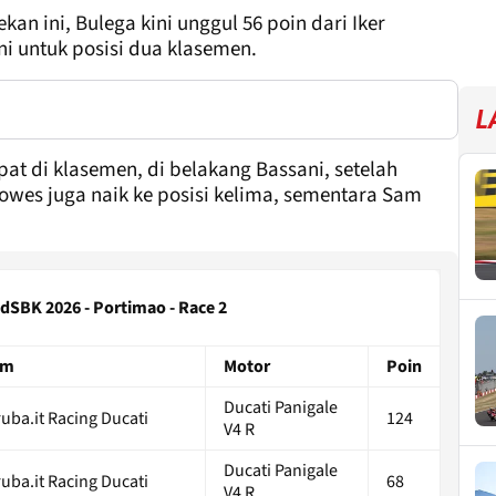
an ini, Bulega kini unggul 56 poin dari Iker
i untuk posisi dua klasemen.
L
mpat di klasemen, di belakang Bassani, setelah
Lowes juga naik ke posisi kelima, sementara Sam
SBK 2026 - Portimao - Race 2
im
Motor
Poin
Ducati Panigale
uba.it Racing Ducati
124
V4 R
Ducati Panigale
uba.it Racing Ducati
68
V4 R