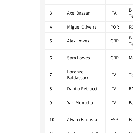
B
3
Axel Bassani
ITA
T
4
Miguel Oliveira
POR
R
B
5
Alex Lowes
GBR
T
6
Sam Lowes
GBR
M
Lorenzo
7
ITA
T
Baldassarri
8
Danilo Petrucci
ITA
R
9
Yari Montella
ITA
B
10
Alvaro Bautista
ESP
B