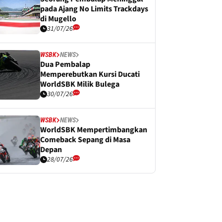
pada Ajang No Limits Trackdays
di Mugello
31/07/26
WSBK
NEWS
Dua Pembalap
Memperebutkan Kursi Ducati
WorldSBK Milik Bulega
30/07/26
WSBK
NEWS
WorldSBK Mempertimbangkan
Comeback Sepang di Masa
Depan
28/07/26