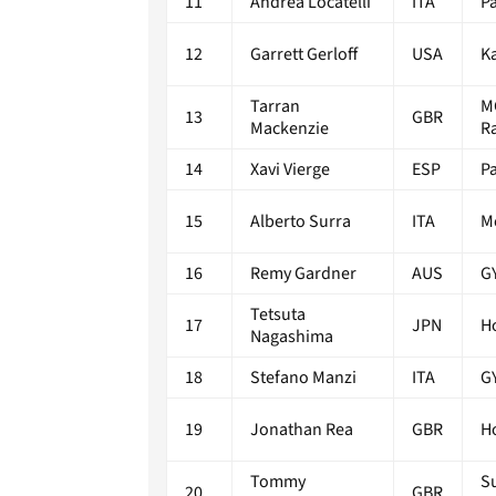
11
Andrea Locatelli
ITA
P
12
Garrett Gerloff
USA
K
Tarran
M
13
GBR
Mackenzie
R
14
Xavi Vierge
ESP
P
15
Alberto Surra
ITA
M
16
Remy Gardner
AUS
G
Tetsuta
17
JPN
H
Nagashima
18
Stefano Manzi
ITA
G
19
Jonathan Rea
GBR
H
Tommy
S
20
GBR