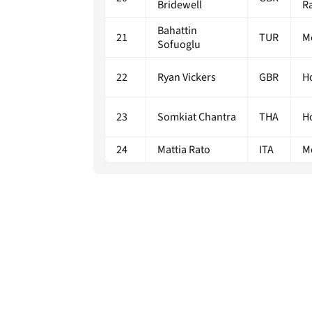
Bridewell
R
Bahattin
21
TUR
M
Sofuoglu
22
Ryan Vickers
GBR
H
23
Somkiat Chantra
THA
H
24
Mattia Rato
ITA
M