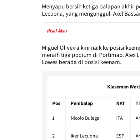
Menyapu bersih ketiga balapan akhir pek
Lecuona, yang mengungguli Axel Bassan
Read Also
Miguel Oliveira kini naik ke posisi kee
meraih tiga podium di Portimao. Alex 
Lowes berada di posisi keenam.
Klasemen World
Pos
Pembalap
NAT
T
1
Nicolo Bulega
ITA
Ar
2
Iker Lecuona
ESP
Ar