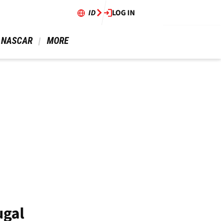
ID
LOG IN
 NASCAR 
 MORE 
ugal