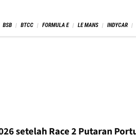
 BSB 
 BTCC 
 FORMULA E 
 LE MANS 
 INDYCAR 
26 setelah Race 2 Putaran Port