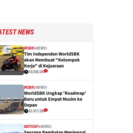
ATEST NEWS
WSBK
NEWS
Tim Independen WorldSBK
akan Membuat "Kelompok
Kerja" di Kejuaraan
03/08/26
WSBK
NEWS
WorldSBK Ungkap 'Roadmap'
Baru untuk Empat Musim ke
Depan
31/07/26
MOTOGP
NEWS
Seorang Pembalap Meninggal