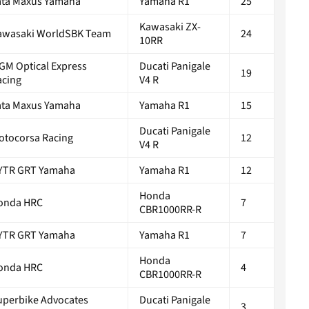
ata Maxus Yamaha
Yamaha R1
25
Kawasaki ZX-
awasaki WorldSBK Team
24
10RR
GM Optical Express
Ducati Panigale
19
acing
V4 R
ata Maxus Yamaha
Yamaha R1
15
Ducati Panigale
otocorsa Racing
12
V4 R
YTR GRT Yamaha
Yamaha R1
12
Honda
onda HRC
7
CBR1000RR-R
YTR GRT Yamaha
Yamaha R1
7
Honda
onda HRC
4
CBR1000RR-R
uperbike Advocates
Ducati Panigale
3