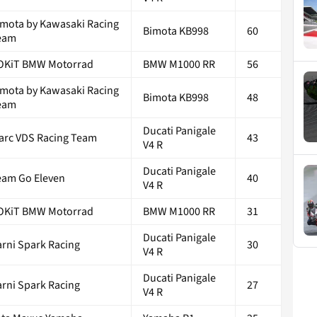
imota by Kawasaki Racing
Bimota KB998
60
eam
OKiT BMW Motorrad
BMW M1000 RR
56
imota by Kawasaki Racing
Bimota KB998
48
eam
Ducati Panigale
arc VDS Racing Team
43
V4 R
Ducati Panigale
eam Go Eleven
40
V4 R
OKiT BMW Motorrad
BMW M1000 RR
31
Ducati Panigale
arni Spark Racing
30
V4 R
Ducati Panigale
arni Spark Racing
27
V4 R