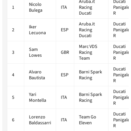
Aruba.it
Ducati
Nicolo
1
ITA
Racing
Panigale
Bulega
Ducati
R
Aruba.it
Ducati
Iker
2
ESP
Racing
Panigale
Lecuona
Ducati
R
Marc VDS
Ducati
Sam
3
GBR
Racing
Panigale
Lowes
Team
R
Ducati
Alvaro
Barni Spark
4
ESP
Panigale
Bautista
Racing
R
Ducati
Yari
Barni Spark
5
ITA
Panigale
Montella
Racing
R
Ducati
Lorenzo
Team Go
6
ITA
Panigale
Baldassarri
Eleven
R