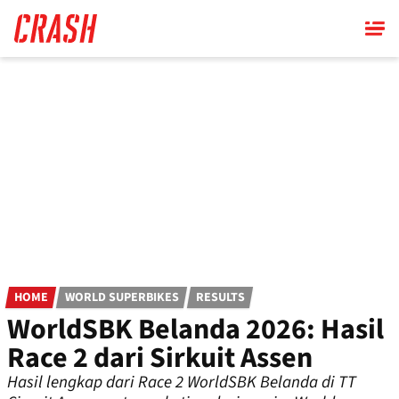
Skip
to
main
content
HOME
WORLD SUPERBIKES
RESULTS
WorldSBK Belanda 2026: Hasil
Race 2 dari Sirkuit Assen
Hasil lengkap dari Race 2 WorldSBK Belanda di TT