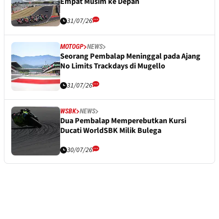
Empat Musim ke Depan
31/07/26
MOTOGP
NEWS
Seorang Pembalap Meninggal pada Ajang
No Limits Trackdays di Mugello
31/07/26
WSBK
NEWS
Dua Pembalap Memperebutkan Kursi
Ducati WorldSBK Milik Bulega
30/07/26