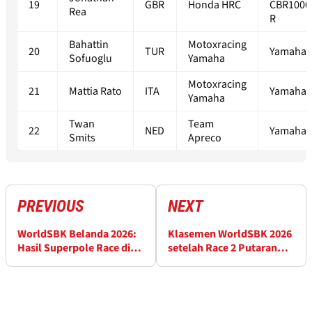
19
GBR
Honda HRC
CBR1000
Rea
R
Bahattin
Motoxracing
20
TUR
Yamaha 
Sofuoglu
Yamaha
Motoxracing
21
Mattia Rato
ITA
Yamaha 
Yamaha
Twan
Team
22
NED
Yamaha 
Smits
Apreco
PREVIOUS
NEXT
WorldSBK Belanda 2026:
Klasemen WorldSBK 2026
Hasil Superpole Race di
setelah Race 2 Putaran
Sirkuit Assen
Belanda