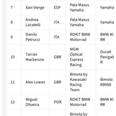
Pata Maxus
7
Xavi Vierge
ESP
Yamaha 
Yamaha
Andrea
Pata Maxus
8
ITA
Yamaha 
Locatelli
Yamaha
Danilo
ROKiT BMW
BMW M1
9
ITA
Petrucci
Motorrad
RR
MGM
Ducati
Tarran
Optical
10
GBR
Panigale
Mackenzie
Express
R
Racing
Bimota by
Kawasaki
Bimota
11
Alex Lowes
GBR
Racing
KB998
Team
Miguel
ROKiT BMW
BMW M1
12
POR
Oliveira
Motorrad
RR
Bimota by