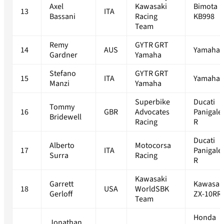
Axel
Kawasaki
Bimota
13
ITA
Bassani
Racing
KB998
Team
Remy
GYTR GRT
14
AUS
Yamaha 
Gardner
Yamaha
Stefano
GYTR GRT
15
ITA
Yamaha 
Manzi
Yamaha
Superbike
Ducati
Tommy
16
GBR
Advocates
Panigale
Bridewell
Racing
R
Ducati
Alberto
Motocorsa
17
ITA
Panigale
Surra
Racing
R
Kawasaki
Garrett
Kawasak
18
USA
WorldSBK
Gerloff
ZX-10RR
Team
Honda
Jonathan