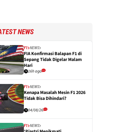
ATEST NEWS
F1
NEWS
FIA Konfirmasi Balapan F1 di
Sepang Tidak Digelar Malam
Hari
16h ago
F1
NEWS
Kenapa Masalah Mesin F1 2026
Tidak Bisa Dihindari?
04/08/26
F1
NEWS
‘Piastri Menikmati