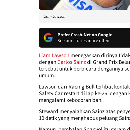
Liam Lawson
Prefer Crash.Net on Google
See our stories more often
Liam Lawson
menegaskan dirinya tida
dengan
Carlos Sainz
di Grand Prix Bel
tersebut untuk berbicara dengannya se
umum.
Lawson dari Racing Bull terlibat konta
Safety Car restart di lap ke-26, deng
mengalami kebocoran ban.
Steward menyalahkan Sainz atas penye
10 detik yang menghapus peluang Sainz
Namun, pembalap Spanyol itu geram de