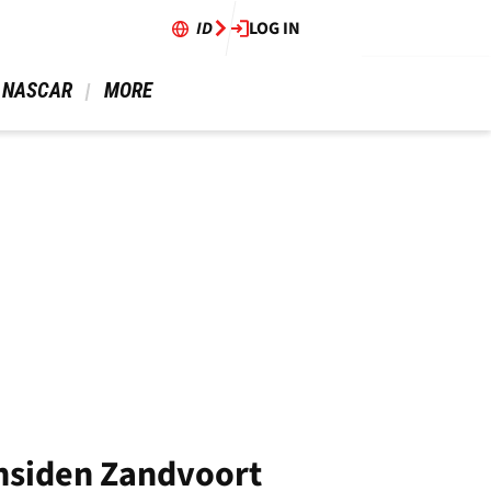
ID
LOG IN
 NASCAR 
 MORE 
nsiden Zandvoort