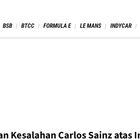
 BSB 
 BTCC 
 FORMULA E 
 LE MANS 
 INDYCAR 
 Kesalahan Carlos Sainz atas I