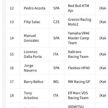
Red Bull KTM
12
Pedro Acosta
SPA
(Kale
Ajo
Gresini Racing
13
Filip Salac
CZE
(Kale
Moto2
Yamaha VR46
Manuel
14
SPA
Master Camp
(Kale
Gonzalez
Team
Lorenzo
Italtrans
15
ITA
(Kale
Dalla Porta
Racing Team
Jorge
16
SPA
Flexbox HP40
(Kale
Navarro
17
Barry Baltus
BEL
RW Racing GP
(Kale
Tony
Elf Marc VDS
18
ITA
(Kale
Arbolino
Racing Team
IDEMITSU