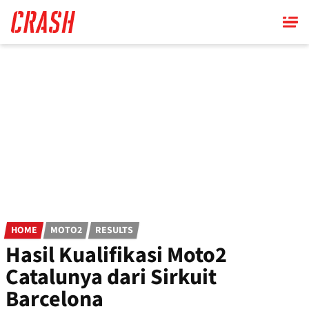
Skip
to
main
content
HOME
MOTO2
RESULTS
Hasil Kualifikasi Moto2
Catalunya dari Sirkuit
Barcelona