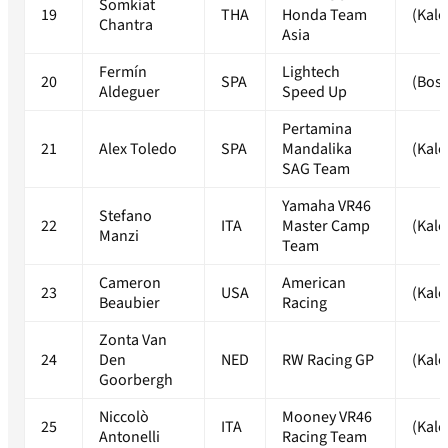
Somkiat
19
THA
Honda Team
(Kale
Chantra
Asia
Fermín
Lightech
20
SPA
(Bos
Aldeguer
Speed Up
Pertamina
21
Alex Toledo
SPA
Mandalika
(Kale
SAG Team
Yamaha VR46
Stefano
22
ITA
Master Camp
(Kale
Manzi
Team
Cameron
American
23
USA
(Kale
Beaubier
Racing
Zonta Van
24
Den
NED
RW Racing GP
(Kale
Goorbergh
Niccolò
Mooney VR46
25
ITA
(Kale
Antonelli
Racing Team