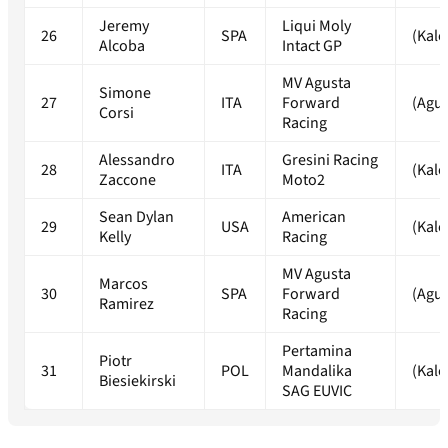
Jeremy
Liqui Moly
26
SPA
(Kale
Alcoba
Intact GP
MV Agusta
Simone
27
ITA
Forward
(Agus
Corsi
Racing
Alessandro
Gresini Racing
28
ITA
(Kale
Zaccone
Moto2
Sean Dylan
American
29
USA
(Kale
Kelly
Racing
MV Agusta
Marcos
30
SPA
Forward
(Agus
Ramirez
Racing
Pertamina
Piotr
31
POL
Mandalika
(Kale
Biesiekirski
SAG EUVIC