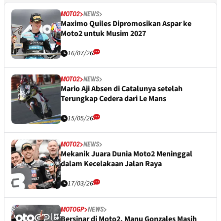
MOTO2
NEWS
Maximo Quiles Dipromosikan Aspar ke
Moto2 untuk Musim 2027
16/07/26
MOTO2
NEWS
Mario Aji Absen di Catalunya setelah
Terungkap Cedera dari Le Mans
15/05/26
MOTO2
NEWS
Mekanik Juara Dunia Moto2 Meninggal
dalam Kecelakaan Jalan Raya
17/03/26
MOTOGP
NEWS
Bersinar di Moto2, Manu Gonzales Masih