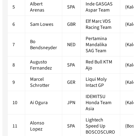
Albert
Inde GASGAS
5
SPA
(Kale
Arenas
Aspar Team
Elf Marc VDS
6
Sam Lowes
GBR
(Kale
Racing Team
Pertamina
Bo
7
NED
Mandalika
(Kale
Bendsneyder
SAG Team
Augusto
Red Bull KTM
8
SPA
(Kale
Fernandez
Ajo
Marcel
Liqui Moly
9
GER
(Kale
Schrotter
Intact GP
IDEMITSU
10
Ai Ogura
JPN
Honda Team
(Kale
Asia
Lightech
Alonso
11
SPA
Speed Up
(Bos
Lopez
BOSCOSCURO