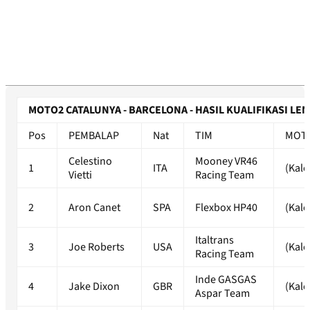
MOTO2 CATALUNYA - BARCELONA - HASIL KUALIFIKASI LE
Pos
PEMBALAP
Nat
TIM
MOT
Celestino
Mooney VR46
1
ITA
(Kale
Vietti
Racing Team
2
Aron Canet
SPA
Flexbox HP40
(Kale
Italtrans
3
Joe Roberts
USA
(Kale
Racing Team
Inde GASGAS
4
Jake Dixon
GBR
(Kale
Aspar Team