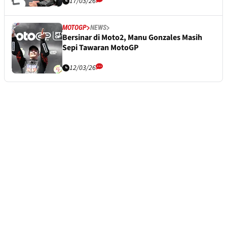
17/03/26
MOTOGP
NEWS
Bersinar di Moto2, Manu Gonzales Masih
Sepi Tawaran MotoGP
12/03/26