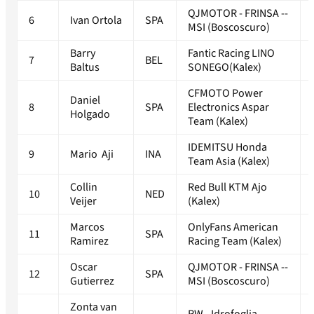
QJMOTOR - FRINSA --
6
Ivan Ortola
SPA
MSI (Boscoscuro)
Barry
Fantic Racing LINO
7
BEL
Baltus
SONEGO(Kalex)
CFMOTO Power
Daniel
8
SPA
Electronics Aspar
Holgado
Team (Kalex)
IDEMITSU Honda
9
Mario Aji
INA
Team Asia (Kalex)
Collin
Red Bull KTM Ajo
10
NED
Veijer
(Kalex)
Marcos
OnlyFans American
11
SPA
Ramirez
Racing Team (Kalex)
Oscar
QJMOTOR - FRINSA --
12
SPA
Gutierrez
MSI (Boscoscuro)
Zonta van