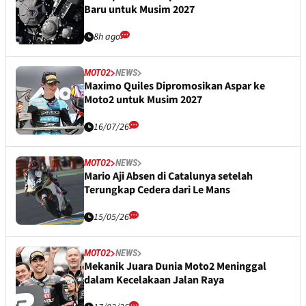
Baru untuk Musim 2027
8h ago
MOTO2
NEWS
Maximo Quiles Dipromosikan Aspar ke
Moto2 untuk Musim 2027
16/07/26
MOTO2
NEWS
Mario Aji Absen di Catalunya setelah
Terungkap Cedera dari Le Mans
15/05/26
MOTO2
NEWS
Mekanik Juara Dunia Moto2 Meninggal
dalam Kecelakaan Jalan Raya