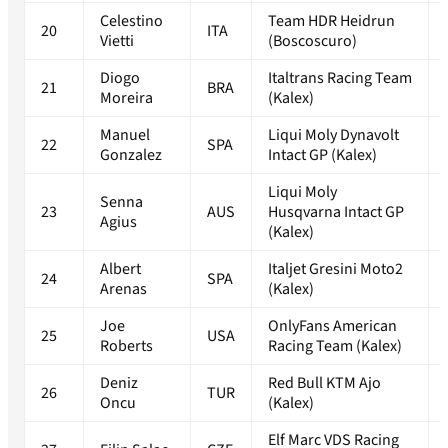
Celestino
Team HDR Heidrun
20
ITA
Vietti
(Boscoscuro)
Diogo
Italtrans Racing Team
21
BRA
Moreira
(Kalex)
Manuel
Liqui Moly Dynavolt
22
SPA
Gonzalez
Intact GP (Kalex)
Liqui Moly
Senna
23
AUS
Husqvarna Intact GP
Agius
(Kalex)
Albert
Italjet Gresini Moto2
24
SPA
Arenas
(Kalex)
Joe
OnlyFans American
25
USA
Roberts
Racing Team (Kalex)
Deniz
Red Bull KTM Ajo
26
TUR
Oncu
(Kalex)
Elf Marc VDS Racing