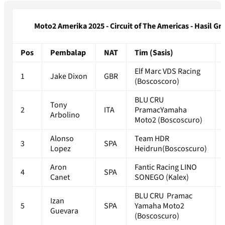
Moto2 Amerika 2025 - Circuit of The Americas - Hasil Gr
Pos
Pembalap
NAT
Tim (Sasis)
Elf Marc VDS Racing
1
Jake Dixon
GBR
(Boscoscoro)
BLU CRU
Tony
2
ITA
PramacYamaha
Arbolino
Moto2 (Boscoscuro)
Alonso
Team HDR
3
SPA
Lopez
Heidrun(Boscoscuro)
Aron
Fantic Racing LINO
4
SPA
Canet
SONEGO (Kalex)
BLU CRU Pramac
Izan
5
SPA
Yamaha Moto2
Guevara
(Boscoscuro)