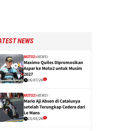
ATEST NEWS
MOTO2
NEWS
Maximo Quiles Dipromosikan
Aspar ke Moto2 untuk Musim
2027
16/07/26
MOTO2
NEWS
Mario Aji Absen di Catalunya
setelah Terungkap Cedera dari
Le Mans
15/05/26