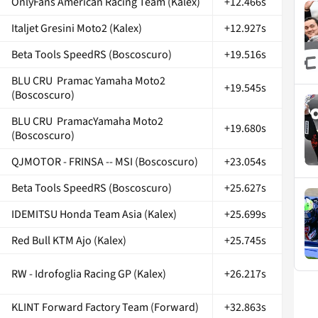
OnlyFans American Racing Team (Kalex)
+12.466s
Italjet Gresini Moto2 (Kalex)
+12.927s
Beta Tools SpeedRS (Boscoscuro)
+19.516s
BLU CRU Pramac Yamaha Moto2
+19.545s
(Boscoscuro)
BLU CRU PramacYamaha Moto2
+19.680s
(Boscoscuro)
QJMOTOR - FRINSA -- MSI (Boscoscuro)
+23.054s
Beta Tools SpeedRS (Boscoscuro)
+25.627s
IDEMITSU Honda Team Asia (Kalex)
+25.699s
Red Bull KTM Ajo (Kalex)
+25.745s
RW - Idrofoglia Racing GP (Kalex)
+26.217s
KLINT Forward Factory Team (Forward)
+32.863s