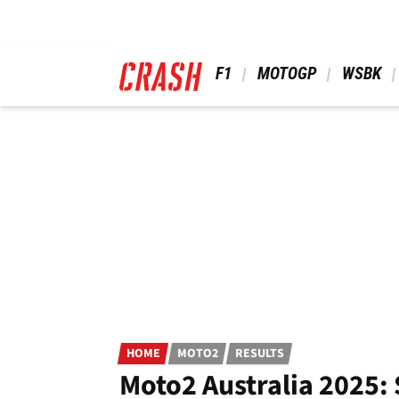
Skip
to
main
content
 F1 
 MOTOGP 
 WSBK 
HOME
MOTO2
RESULTS
Moto2 Australia 2025