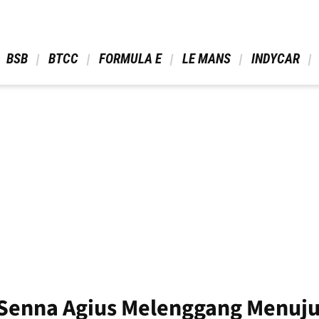
 BSB 
 BTCC 
 FORMULA E 
 LE MANS 
 INDYCAR 
: Senna Agius Melenggang Menu