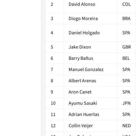
2
David Alonso
COL
3
Diogo Moreira
BRA
4
Daniel Holgado
SPA
5
Jake Dixon
GBR
6
Barry Baltus
BEL
7
Manuel Gonzalez
SPA
8
Albert Arenas
SPA
9
Aron Canet
SPA
10
Ayumu Sasaki
JPN
11
Adrian Huertas
SPA
12
Collin Veijer
NED