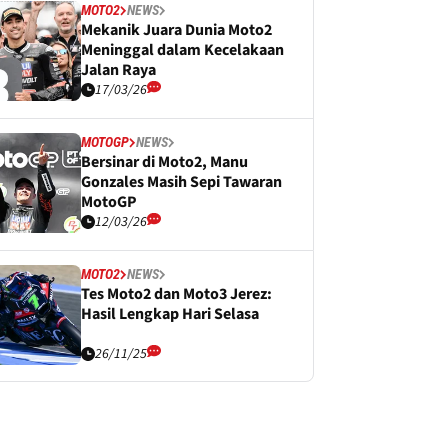
MOTO2
NEWS
Mekanik Juara Dunia Moto2
Meninggal dalam Kecelakaan
Jalan Raya
17/03/26
MOTOGP
NEWS
Bersinar di Moto2, Manu
Gonzales Masih Sepi Tawaran
MotoGP
12/03/26
MOTO2
NEWS
Tes Moto2 dan Moto3 Jerez:
Hasil Lengkap Hari Selasa
26/11/25