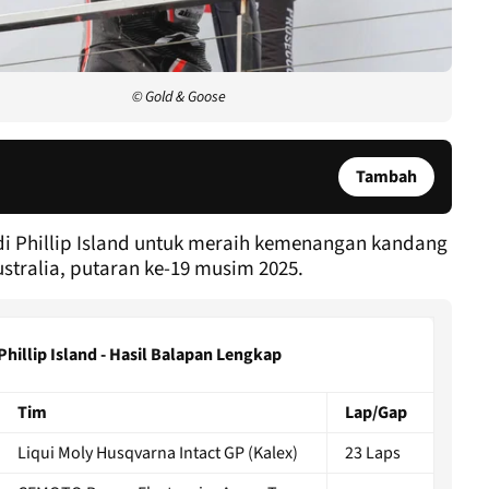
© Gold & Goose
Tambah
di Phillip Island untuk meraih kemenangan kandang
stralia, putaran ke-19 musim 2025.
Phillip Island - Hasil Balapan Lengkap
Tim
Lap/Gap
Liqui Moly Husqvarna Intact GP (Kalex)
23 Laps