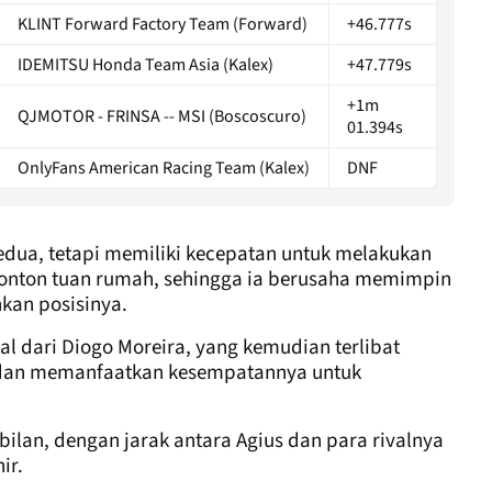
KLINT Forward Factory Team (Forward)
+46.777s
IDEMITSU Honda Team Asia (Kalex)
+47.779s
+1m
QJMOTOR - FRINSA -- MSI (Boscoscuro)
01.394s
OnlyFans American Racing Team (Kalex)
DNF
 kedua, tetapi memiliki kecepatan untuk melakukan
nonton tuan rumah, sehingga ia berusaha memimpin
kan posisinya.
al dari Diogo Moreira, yang kemudian terlibat
 dan memanfaatkan kesempatannya untuk
mbilan, dengan jarak antara Agius dan para rivalnya
ir.