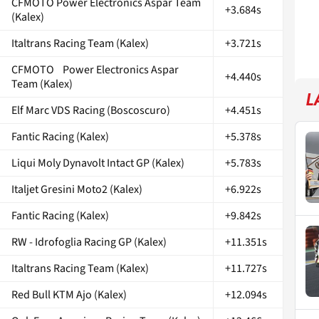
CFMOTO Power Electronics Aspar Team
+3.684s
(Kalex)
Italtrans Racing Team (Kalex)
+3.721s
CFMOTO Power Electronics Aspar
+4.440s
Team (Kalex)
L
Elf Marc VDS Racing (Boscoscuro)
+4.451s
Fantic Racing (Kalex)
+5.378s
Liqui Moly Dynavolt Intact GP (Kalex)
+5.783s
Italjet Gresini Moto2 (Kalex)
+6.922s
Fantic Racing (Kalex)
+9.842s
RW - Idrofoglia Racing GP (Kalex)
+11.351s
Italtrans Racing Team (Kalex)
+11.727s
Red Bull KTM Ajo (Kalex)
+12.094s