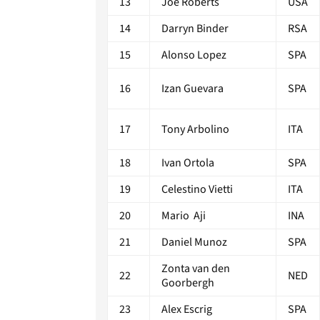
13
Joe Roberts
USA
14
Darryn Binder
RSA
15
Alonso Lopez
SPA
16
Izan Guevara
SPA
17
Tony Arbolino
ITA
18
Ivan Ortola
SPA
19
Celestino Vietti
ITA
20
Mario Aji
INA
21
Daniel Munoz
SPA
Zonta van den
22
NED
Goorbergh
23
Alex Escrig
SPA