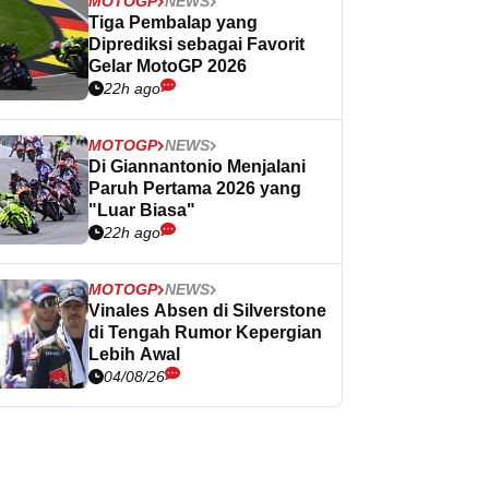
MOTOGP
NEWS
Tiga Pembalap yang
Diprediksi sebagai Favorit
Gelar MotoGP 2026
22h ago
MOTOGP
NEWS
Di Giannantonio Menjalani
Paruh Pertama 2026 yang
"Luar Biasa"
22h ago
MOTOGP
NEWS
Vinales Absen di Silverstone
di Tengah Rumor Kepergian
Lebih Awal
04/08/26