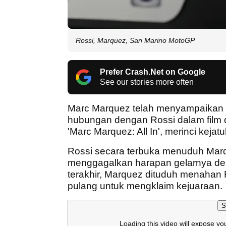
Rossi, Marquez, San Marino MotoGP
Prefer Crash.Net on Google
See our stories more often
Marc Marquez telah menyampaikan k
hubungan dengan Rossi dalam film
'Marc Marquez: All In', merinci kej
Rossi secara terbuka menuduh Mar
menggagalkan harapan gelarnya 
terakhir, Marquez dituduh menahan
pulang untuk mengklaim kejuaraan.
S
Loading this video will expose yo