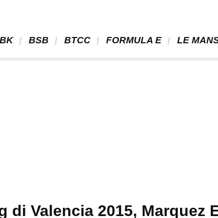
BK 
 BSB 
 BTCC 
 FORMULA E 
 LE MANS
g di Valencia 2015, Marquez