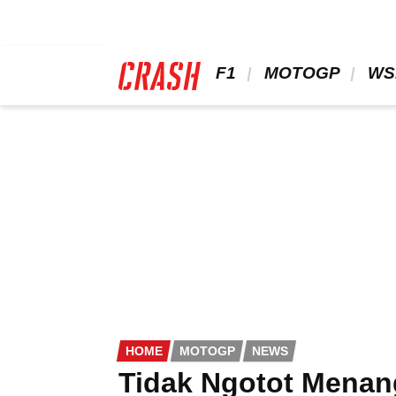
Skip
to
main
content
 F1 
 MOTOGP 
 WS
HOME
MOTOGP
NEWS
Tidak Ngotot Menan