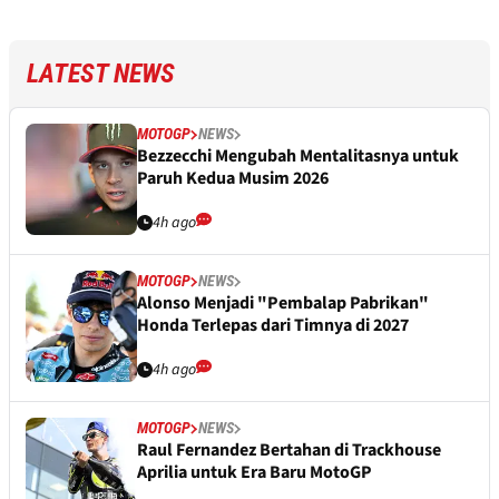
LATEST NEWS
MOTOGP
NEWS
Bezzecchi Mengubah Mentalitasnya untuk
Paruh Kedua Musim 2026
4h ago
MOTOGP
NEWS
Alonso Menjadi "Pembalap Pabrikan"
Honda Terlepas dari Timnya di 2027
4h ago
MOTOGP
NEWS
Raul Fernandez Bertahan di Trackhouse
Aprilia untuk Era Baru MotoGP