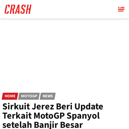
Skip
to
main
content
HOME
MOTOGP
NEWS
Sirkuit Jerez Beri Update
Terkait MotoGP Spanyol
setelah Banjir Besar