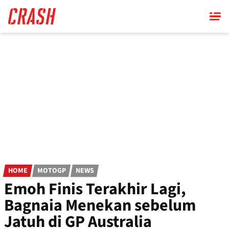
Skip
to
main
content
HOME
MOTOGP
NEWS
Emoh Finis Terakhir Lagi,
Bagnaia Menekan sebelum
Jatuh di GP Australia