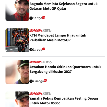
Bagnaia Meminta Kejelasan Segera untuk
Gelaran MotoGP Qatar
8h ago
MOTOGP
NEWS
KTM Mendapat Lampu Hijau untuk
Perbaikan Mesin MotoGP
9h ago
MOTOGP
NEWS
Jawaban Honda Yakinkan Quartararo untuk
Bergabung di Musim 2027
13h ago
MOTOGP
NEWS
Yamaha Fokus Kembalikan Feeling Depan
untuk Motor 850cc