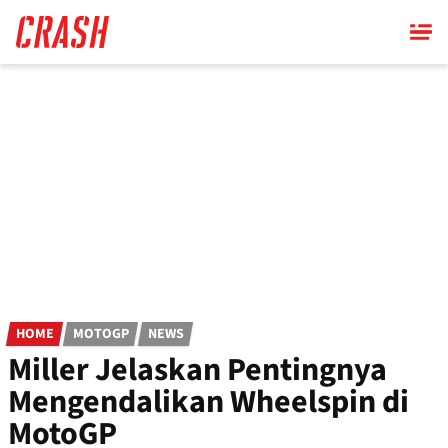
Skip
to
main
content
HOME
MOTOGP
NEWS
Miller Jelaskan Pentingnya
Mengendalikan Wheelspin di
MotoGP