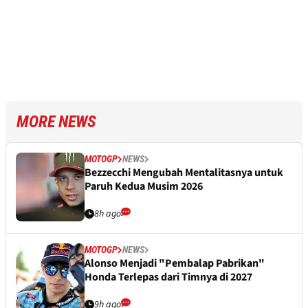
MORE NEWS
MOTOGP
NEWS
Bezzecchi Mengubah Mentalitasnya untuk
Paruh Kedua Musim 2026
8h ago
MOTOGP
NEWS
Alonso Menjadi "Pembalap Pabrikan"
Honda Terlepas dari Timnya di 2027
9h ago