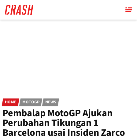
Skip
to
main
content
HOME
MOTOGP
NEWS
Pembalap MotoGP Ajukan
Perubahan Tikungan 1
Barcelona usai Insiden Zarco