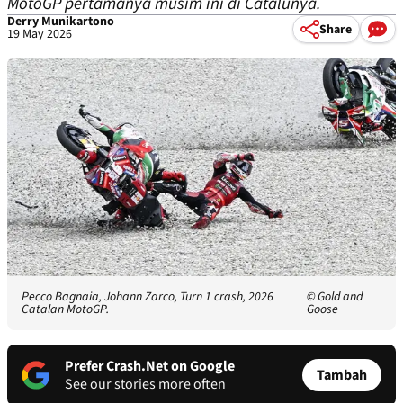
MotoGP pertamanya musim ini di Catalunya.
Derry Munikartono
Share
19 May 2026
Pecco Bagnaia, Johann Zarco, Turn 1 crash, 2026
© Gold and
Catalan MotoGP.
Goose
Prefer Crash.Net on Google
Tambah
See our stories more often