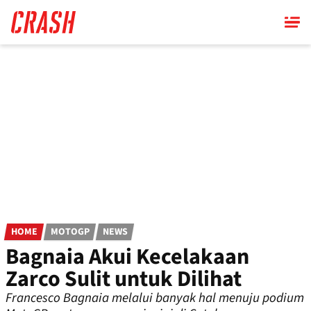
Skip
to
main
content
HOME
MOTOGP
NEWS
Bagnaia Akui Kecelakaan
Zarco Sulit untuk Dilihat
Francesco Bagnaia melalui banyak hal menuju podium