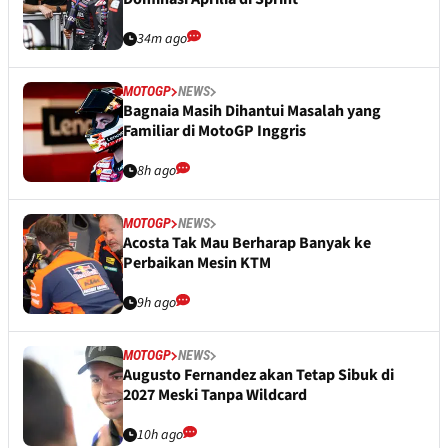
34m ago
MOTOGP
NEWS
Bagnaia Masih Dihantui Masalah yang
Familiar di MotoGP Inggris
8h ago
MOTOGP
NEWS
Acosta Tak Mau Berharap Banyak ke
Perbaikan Mesin KTM
9h ago
MOTOGP
NEWS
Augusto Fernandez akan Tetap Sibuk di
2027 Meski Tanpa Wildcard
10h ago