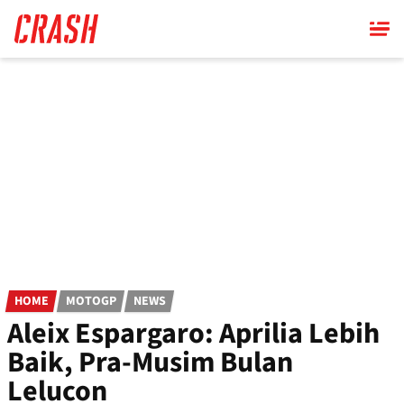
Skip
to
main
content
HOME
MOTOGP
NEWS
Aleix Espargaro: Aprilia Lebih
Baik, Pra-Musim Bulan
Lelucon