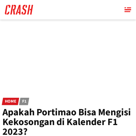
Skip
to
main
content
HOME
F1
Apakah Portimao Bisa Mengisi
Kekosongan di Kalender F1
2023?