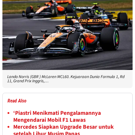
Lando Norris (GBR ) McLaren MCL60. Kejuaraan Dunia Formula 1, Rd
11, Grand Prix Inggris,…
Read Also
‘Piastri Menikmati Pengalamannya
Mengendarai Mobil F1 Lawas
Mercedes Siapkan Upgrade Besar untuk
setelah Libur Musim Panas