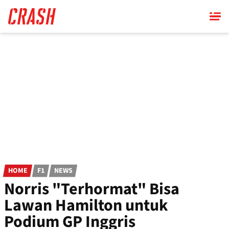
Skip
to
main
content
HOME
F1
NEWS
Norris "Terhormat" Bisa
Lawan Hamilton untuk
Podium GP Inggris