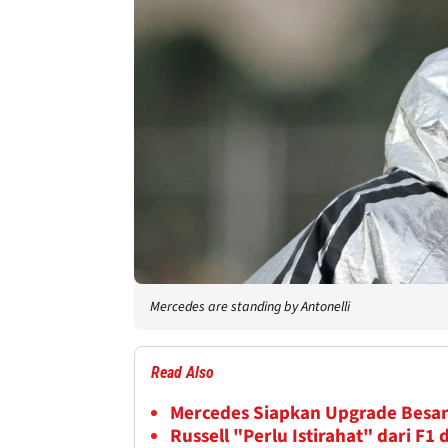
Mercedes are standing by Antonelli
Read Also
Mercedes Siapkan Upgrade Besar
Russell "Perlu Istirahat" dari F