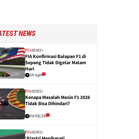
ATEST NEWS
F1
NEWS
FIA Konfirmasi Balapan F1 di
Sepang Tidak Digelar Malam
Hari
2h ago
F1
NEWS
Kenapa Masalah Mesin F1 2026
Tidak Bisa Dihindari?
04/08/26
F1
NEWS
‘Piastri Menikmati