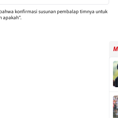
 bahwa konfirmasi susunan pembalap timnya untuk
n apakah".
M