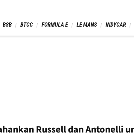
 BSB 
 BTCC 
 FORMULA E 
 LE MANS 
 INDYCAR 
hankan Russell dan Antonelli u