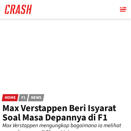
Skip
to
main
content
HOME
F1
NEWS
Max Verstappen Beri Isyarat
Soal Masa Depannya di F1
Max Verstappen mengungkap bagaimana ia melihat