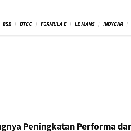
 BSB 
 BTCC 
 FORMULA E 
 LE MANS 
 INDYCAR 
ngnya Peningkatan Performa da