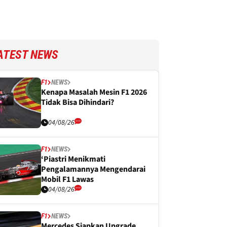
ATEST NEWS
F1
NEWS
Kenapa Masalah Mesin F1 2026
Tidak Bisa Dihindari?
04/08/26
F1
NEWS
‘Piastri Menikmati
Pengalamannya Mengendarai
Mobil F1 Lawas
04/08/26
F1
NEWS
Mercedes Siapkan Upgrade