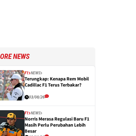
ORE NEWS
F1
NEWS
Terungkap: Kenapa Rem Mobil
Cadillac F1 Terus Terbakar?
03/08/26
F1
NEWS
Norris Merasa Regulasi Baru F1
Masih Perlu Perubahan Lebih
Besar