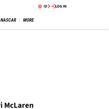
ID
LOG IN
 NASCAR 
 MORE 
ri McLaren