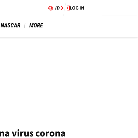
ID
LOG IN
 NASCAR 
 MORE 
ena virus corona