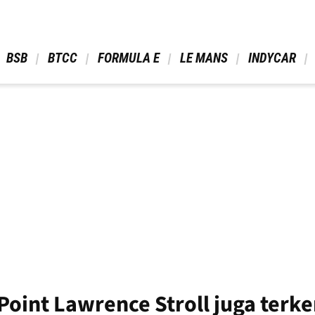
 BSB 
 BTCC 
 FORMULA E 
 LE MANS 
 INDYCAR 
Point Lawrence Stroll juga terk