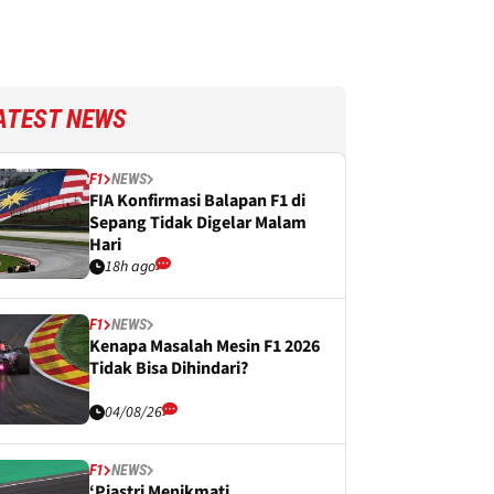
ATEST NEWS
F1
NEWS
FIA Konfirmasi Balapan F1 di
Sepang Tidak Digelar Malam
Hari
18h ago
F1
NEWS
Kenapa Masalah Mesin F1 2026
Tidak Bisa Dihindari?
04/08/26
F1
NEWS
‘Piastri Menikmati