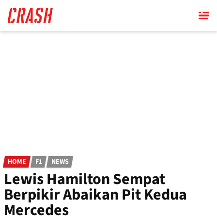
Skip
to
main
content
HOME
F1
NEWS
Lewis Hamilton Sempat
Berpikir Abaikan Pit Kedua
Mercedes