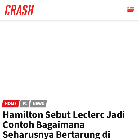
Skip
to
main
content
HOME
F1
NEWS
Hamilton Sebut Leclerc Jadi
Contoh Bagaimana
Seharusnya Bertarung di