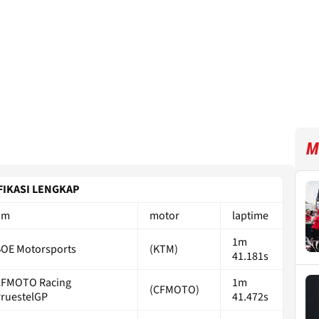
M
FIKASI LENGKAP
im
motor
laptime
1m
OE Motorsports
(KTM)
41.181s
CFMOTO Racing
1m
(CFMOTO)
ruestelGP
41.472s