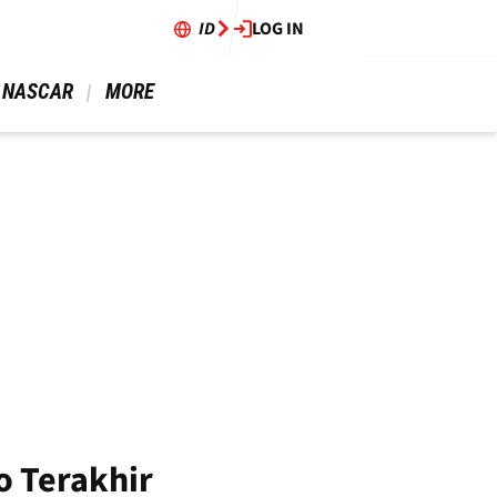
ID
LOG IN
 NASCAR 
 MORE 
o Terakhir