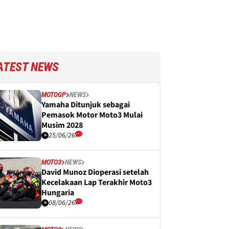
ATEST NEWS
MOTOGP
NEWS
Yamaha Ditunjuk sebagai
Pemasok Motor Moto3 Mulai
Musim 2028
25/06/26
MOTO3
NEWS
David Munoz Dioperasi setelah
Kecelakaan Lap Terakhir Moto3
Hungaria
08/06/26