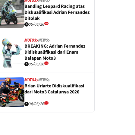
MOTO3
NEWS
Banding Leopard Racing atas
Diskualifikasi Adrian Fernandez
Ditolak
06/06/26
MOTO3
NEWS
BREAKING: Adrian Fernandez
Didiskualifikasi dari Enam
Balapan Moto3
05/06/26
MOTO3
NEWS
Brian Uriarte Didiskualifikasi
dari Moto3 Catalunya 2026
04/06/26