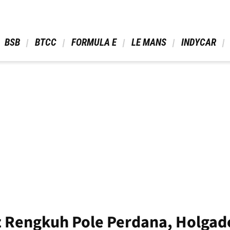
 BSB 
 BTCC 
 FORMULA E 
 LE MANS 
 INDYCAR 
 Rengkuh Pole Perdana, Holgad