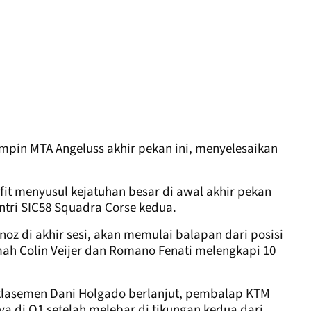
pin MTA Angeluss akhir pekan ini, menyelesaikan
fit menyusul kejatuhan besar di awal akhir pekan
ntri SIC58 Squadra Corse kedua.
noz di akhir sesi, akan memulai balapan dari posisi
h Colin Veijer dan Romano Fenati melengkapi 10
 klasemen Dani Holgado berlanjut, pembalap KTM
ya di Q1 setelah melebar di tikungan kedua dari