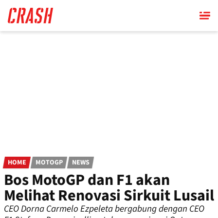
Skip
to
main
content
HOME
MOTOGP
NEWS
Bos MotoGP dan F1 akan
Melihat Renovasi Sirkuit Lusail
CEO Dorna Carmelo Ezpeleta bergabung dengan CEO