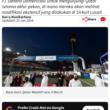
F1 Stefano Domenicalli untuk mengunjungi Qatar
selama akhir pekan, di mana mereka akan melihat
modifikasi ekstensif yang dilakukan di Sirkuit Lusail.
Derry Munikartono
Share
Updated: 23 Jan 2024
Race start, Qatar MotoGP race, 6 March
Prefer Crash.Net on Google