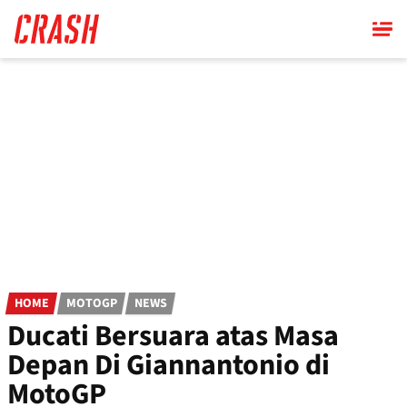
Skip
to
main
content
HOME
MOTOGP
NEWS
Ducati Bersuara atas Masa
Depan Di Giannantonio di
MotoGP