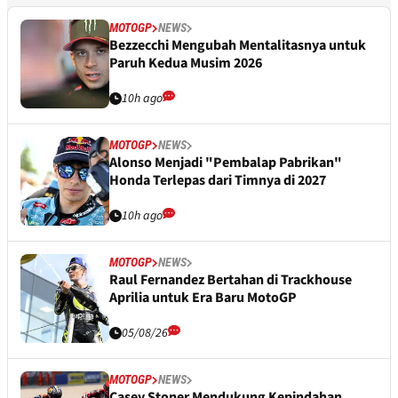
MOTOGP
NEWS
Bezzecchi Mengubah Mentalitasnya untuk
Paruh Kedua Musim 2026
10h ago
MOTOGP
NEWS
Alonso Menjadi "Pembalap Pabrikan"
Honda Terlepas dari Timnya di 2027
10h ago
MOTOGP
NEWS
Raul Fernandez Bertahan di Trackhouse
Aprilia untuk Era Baru MotoGP
05/08/26
MOTOGP
NEWS
Casey Stoner Mendukung Kepindahan