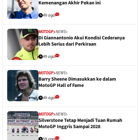
Kemenangan Akhir Pekan ini
4h ago
MOTOGP
NEWS
Di Giannantonio Akui Kondisi Cederanya
Lebih Serius dari Perkiraan
4h ago
MOTOGP
NEWS
Barry Sheene Dimasukkan ke dalam
MotoGP Hall of Fame
4h ago
MOTOGP
NEWS
Silverstone Tetap Menjadi Tuan Rumah
MotoGP Inggris Sampai 2028
5h ago