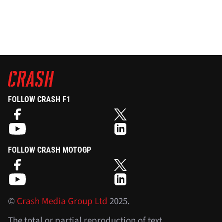
FOLLOW CRASH F1
FOLLOW CRASH MOTOGP
©
Crash Media Group Ltd
2025.
The total or partial reproduction of text,