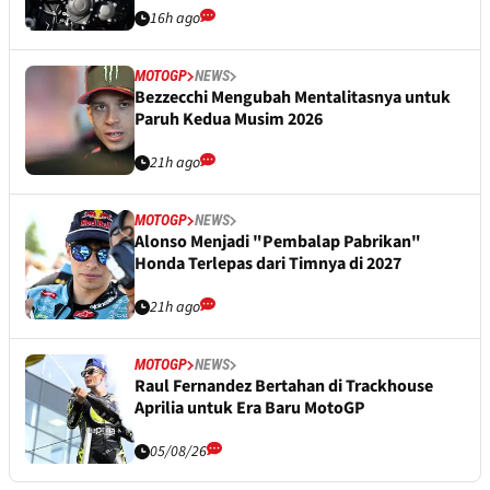
16h ago
MOTOGP
NEWS
Bezzecchi Mengubah Mentalitasnya untuk
Paruh Kedua Musim 2026
21h ago
MOTOGP
NEWS
Alonso Menjadi "Pembalap Pabrikan"
Honda Terlepas dari Timnya di 2027
21h ago
MOTOGP
NEWS
Raul Fernandez Bertahan di Trackhouse
Aprilia untuk Era Baru MotoGP
05/08/26