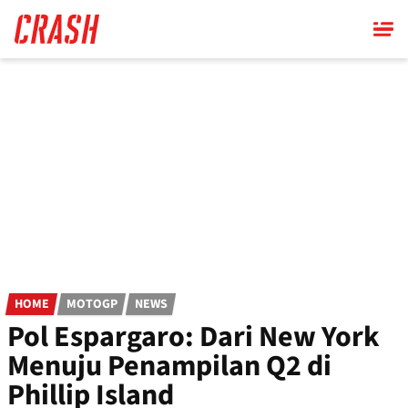
Skip
to
main
content
HOME
MOTOGP
NEWS
Pol Espargaro: Dari New York
Menuju Penampilan Q2 di
Phillip Island