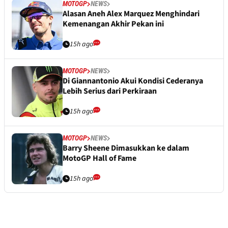
MOTOGP
NEWS
Alasan Aneh Alex Marquez Menghindari
Kemenangan Akhir Pekan ini
15h ago
MOTOGP
NEWS
Di Giannantonio Akui Kondisi Cederanya
Lebih Serius dari Perkiraan
15h ago
MOTOGP
NEWS
Barry Sheene Dimasukkan ke dalam
MotoGP Hall of Fame
15h ago