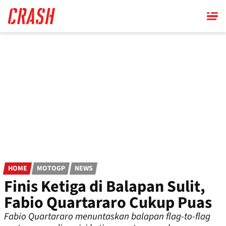
Skip
to
main
content
HOME
MOTOGP
NEWS
Finis Ketiga di Balapan Sulit,
Fabio Quartararo Cukup Puas
Fabio Quartararo menuntaskan balapan flag-to-flag