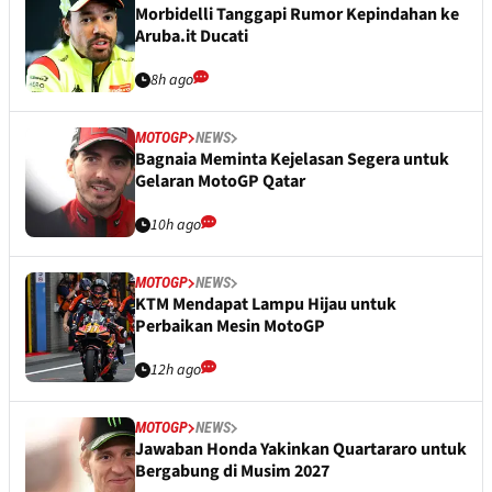
Morbidelli Tanggapi Rumor Kepindahan ke
Aruba.it Ducati
8h ago
MOTOGP
NEWS
Bagnaia Meminta Kejelasan Segera untuk
Gelaran MotoGP Qatar
10h ago
MOTOGP
NEWS
KTM Mendapat Lampu Hijau untuk
Perbaikan Mesin MotoGP
12h ago
MOTOGP
NEWS
Jawaban Honda Yakinkan Quartararo untuk
Bergabung di Musim 2027