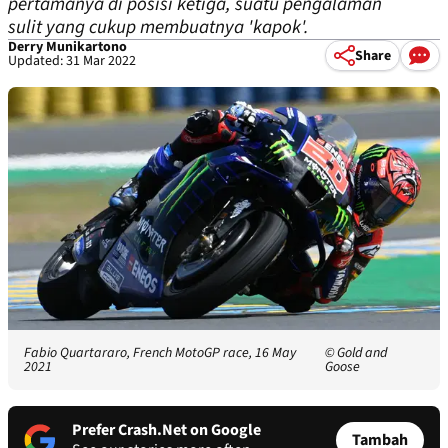
pertamanya di posisi ketiga, suatu pengalaman
sulit yang cukup membuatnya 'kapok'.
Derry Munikartono
Share
Updated: 31 Mar 2022
Fabio Quartararo, French MotoGP race, 16 May
© Gold and
2021
Goose
Prefer Crash.Net on Google
Tambah