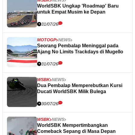
WSBK
NEWS
WorldSBK Ungkap 'Roadmap' Baru
untuk Empat Musim ke Depan
31/07/26
MOTOGP
NEWS
Seorang Pembalap Meninggal pada
Ajang No Limits Trackdays di Mugello
31/07/26
WSBK
NEWS
Dua Pembalap Memperebutkan Kursi
Ducati WorldSBK Milik Bulega
30/07/26
WSBK
NEWS
WorldSBK Mempertimbangkan
Comeback Sepang di Masa Depan