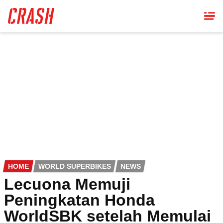
Skip
to
main
content
HOME
WORLD SUPERBIKES
NEWS
Lecuona Memuji
Peningkatan Honda
WorldSBK setelah Memulai