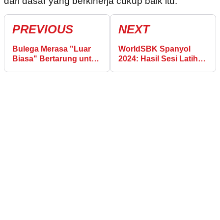
dari dasar yang berkinerja cukup baik itu.”
PREVIOUS
NEXT
Bulega Merasa "Luar
WorldSBK Spanyol
Biasa" Bertarung untuk
2024: Hasil Sesi Latihan
Gelar di Musim Rookie
Jumat di Sirkuit Jerez